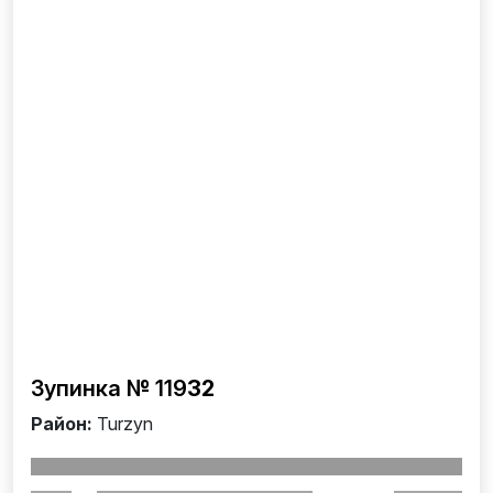
Зупинка № 119
32
Район:
Turzyn