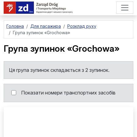
перейти до основного вмісту
Головна
Для пасажира
Розклад руху
Група зупинок
«Grochowa»
Група зупинок
«Grochowa»
Ця група зупинок складається з 2 зупинок.
Показати номери транспортних засобів