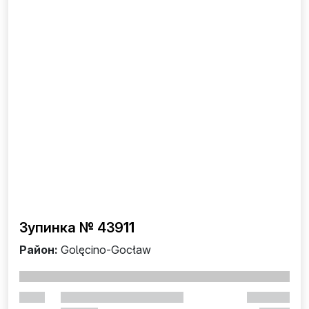
Зупинка № 439
11
Район:
Golęcino-Gocław