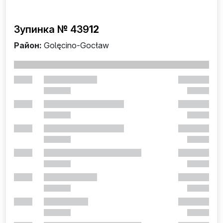
Зупинка № 439
12
Район:
Golęcino-Gocław