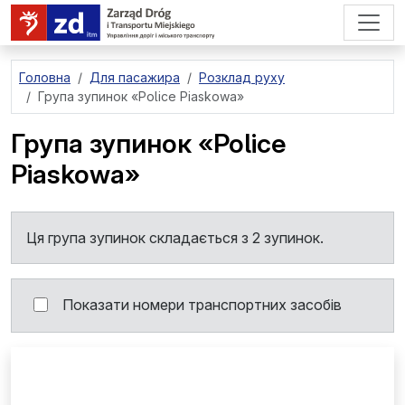
перейти до основного вмісту
Головна
Для пасажира
Розклад руху
Група зупинок
«Police Piaskowa»
Група зупинок
«Police
Piaskowa»
Ця група зупинок складається з 2 зупинок.
Показати номери транспортних засобів