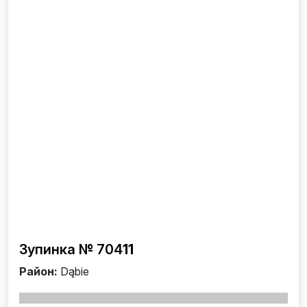
Зупинка № 704
11
Район:
Dąbie