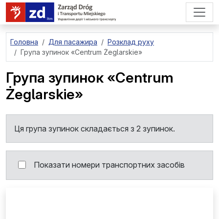
перейти до основного вмісту
Головна
Для пасажира
Розклад руху
Група зупинок
«Centrum Żeglarskie»
Група зупинок
«Centrum
Żeglarskie»
Ця група зупинок складається з 2 зупинок.
Показати номери транспортних засобів