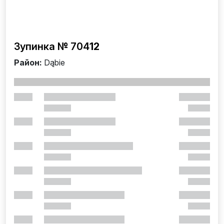
Зупинка № 704
12
Район:
Dąbie