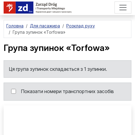
перейти до основного вмісту
Головна
Для пасажира
Розклад руху
Група зупинок
«Torfowa»
Група зупинок
«Torfowa»
Ця група зупинок складається з 1 зупинки.
Показати номери транспортних засобів