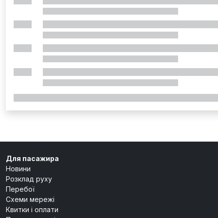
Для пасажира
Новини
Розклад руху
Перебої
Схеми мережі
Квитки і оплати