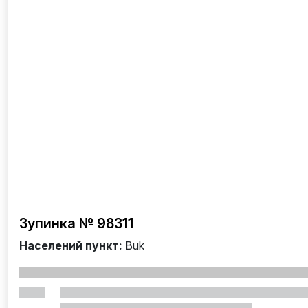
Зупинка № 983
11
Населений пункт:
Buk