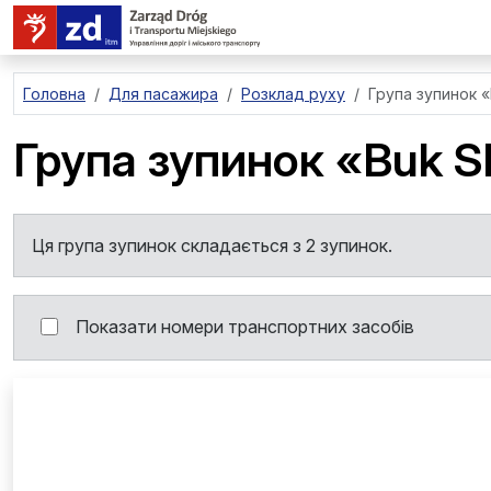
перейти до основного вмісту
Головна
Для пасажира
Розклад руху
Група зупинок
«
Група зупинок
«Buk S
Ця група зупинок складається з 2 зупинок.
Показати номери транспортних засобів