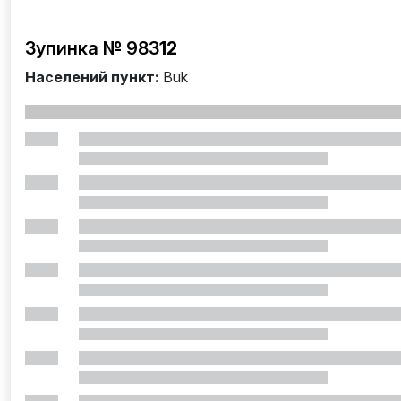
Зупинка № 983
12
Населений пункт:
Buk