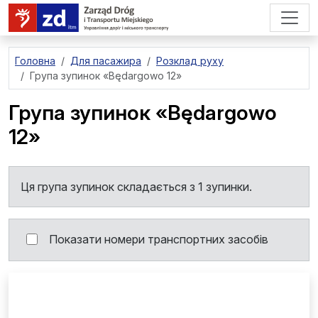
перейти до основного вмісту
Головна
Для пасажира
Розклад руху
Група зупинок
«Będargowo 12»
Група зупинок
«Będargowo
12»
Ця група зупинок складається з 1 зупинки.
Показати номери транспортних засобів