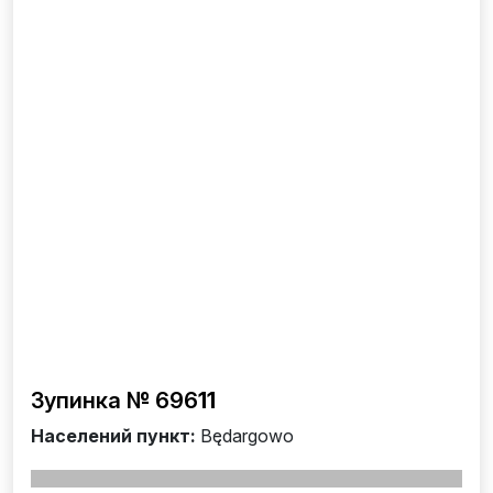
Зупинка № 696
11
Населений пункт:
Będargowo