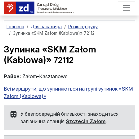
перейти до основного вмісту
Головна
Для пасажира
Розклад руху
Зупинка
«SKM Załom (Kablowa)» 72112
Зупинка
«SKM Załom
(Kablowa)»
721
12
Район:
Załom-Kasztanowe
Всі маршрути, що зупиняються на групі зупинок «SKM
Załom (Kablowa)»
У безпосередній близькості знаходиться
залізнична станція
Szczecin Załom
.