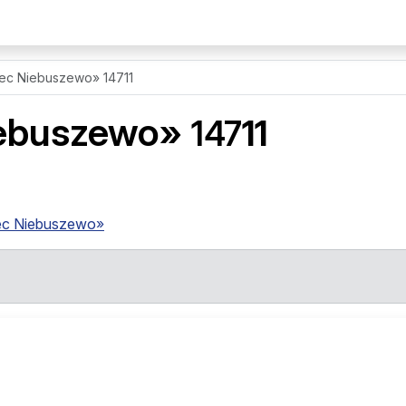
ec Niebuszewo» 14711
ebuszewo»
147
11
ec Niebuszewo»