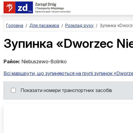
перейти до основного вмісту
Головна
Для пасажира
Розклад руху
Зупинка
«Dworz
Зупинка
«Dworzec Ni
Район:
Niebuszewo-Bolinko
Всі маршрути, що зупиняються на групі зупинок «Dworz
Показати номери транспортних засобів