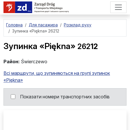
перейти до основного вмісту
Головна
Для пасажира
Розклад руху
Зупинка
«Piękna» 26212
Зупинка
«Piękna»
262
12
Район:
Świerczewo
Всі маршрути, що зупиняються на групі зупинок
«Piękna»
Показати номери транспортних засобів