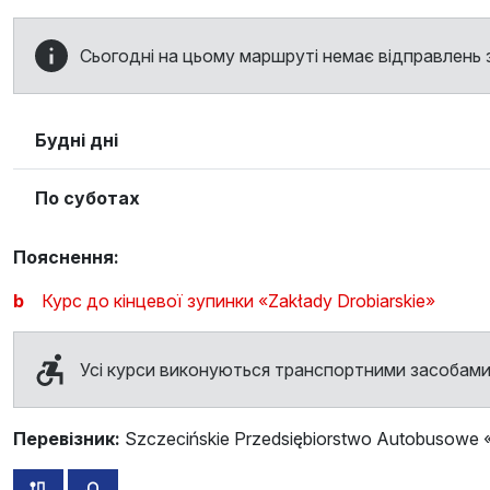
Сьогодні на цьому маршруті немає відправлень з
Будні дні
По суботах
Пояснення:
b
Курс до кінцевої зупинки «Zakłady Drobiarskie»
Усі курси виконуються транспортними засобами
Перевізник:
Szczecińskie Przedsiębiorstwo Autobusowe «
всі схеми цього маршруту
розклад руху у зворотньому напрямку