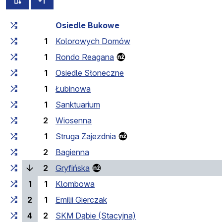
Загальний час у дорозі
Час у дорозі між зупинка
Osiedle Bukowe
1
Kolorowych Domów
1
Rondo Reagana
1
Osiedle Słoneczne
1
Łubinowa
1
Sanktuarium
2
Wiosenna
1
Struga Zajezdnia
2
Bagienna
(поточна зупинка)
2
Gryfińska
1
1
Klombowa
2
1
Emilii Gierczak
4
2
SKM Dąbie (Stacyjna)