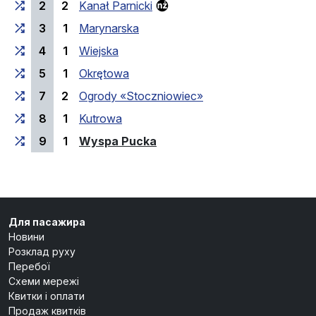
2
2
Kanał Parnicki
3
1
Marynarska
4
1
Wiejska
5
1
Okrętowa
7
2
Ogrody «Stoczniowiec»
8
1
Kutrowa
(кінцева зупинка)
9
1
Wyspa Pucka
Для пасажира
Новини
Розклад руху
Перебої
Схеми мережі
Квитки і оплати
Продаж квитків