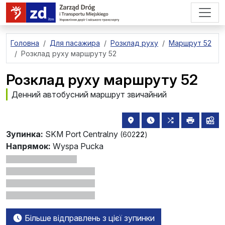
перейти до основного вмісту
Головна
Для пасажира
Розклад руху
Маршрут 52
Розклад руху маршруту 52
Розклад руху маршруту 52
Денний автобусний маршрут звичайний
розташування зупинки на 
найближчі відправле
всі маршрути,
друкува
лін
Зупинка:
SKM Port Centralny
(602
22
)
Напрямок:
Wyspa Pucka
Більше відправлень з цієї зупинки