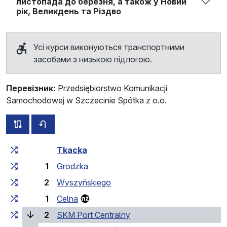
листопада до березня, а також у Новий
рік, Великдень та Різдво
Усі курси виконуються транспортними
засобами з низькою підлогою.
Перевізник:
Przedsiębiorstwo Komunikacji
Samochodowej w Szczecinie Spółka z o.o.
всі схеми цього маршруту
розклад руху у зворотньому напрямку
Загальний час у дорозі
Час у дорозі між зупинка
Tkacka
1
Grodzka
2
Wyszyńskiego
1
Celna
(поточна зупинка)
2
SKM Port Centralny