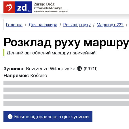
перейти до основного вмісту
Головна
Для пасажира
Розклад руху
Маршрут 222
Розклад руху маршру
Денний автобусний маршрут звичайний
Зупинка:
Bezrzecze Wilanowska
(997
11
)
Напрямок:
Kościno
Більше відправлень з цієї зупинки