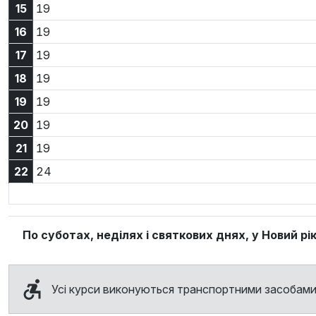
15:19
15
19
16:19
16
19
17:19
17
19
18:19
18
19
19:19
19
19
20:19
20
19
21:19
21
19
22:24
22
24
По суботах, неділях і святкових днях, у Новий рі
Усі курси виконуються транспортними засобами