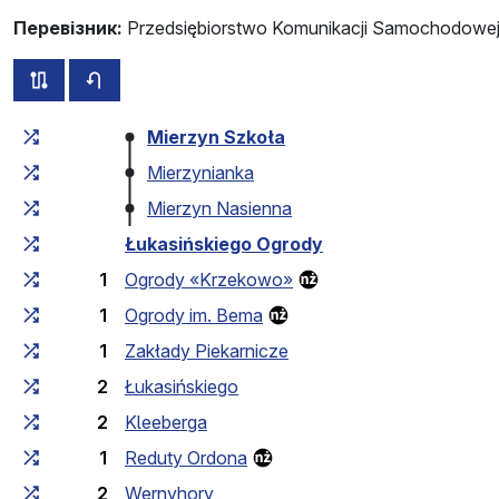
Перевізник:
Przedsiębiorstwo Komunikacji Samochodowej 
всі схеми цього маршруту
розклад руху у зворотньому напрямку
Загальний час у дорозі
Час у дорозі між зупинка
Mierzyn Szkoła
Mierzynianka
Mierzyn Nasienna
Łukasińskiego Ogrody
1
Ogrody «Krzekowo»
1
Ogrody im. Bema
1
Zakłady Piekarnicze
2
Łukasińskiego
2
Kleeberga
1
Reduty Ordona
2
Wernyhory