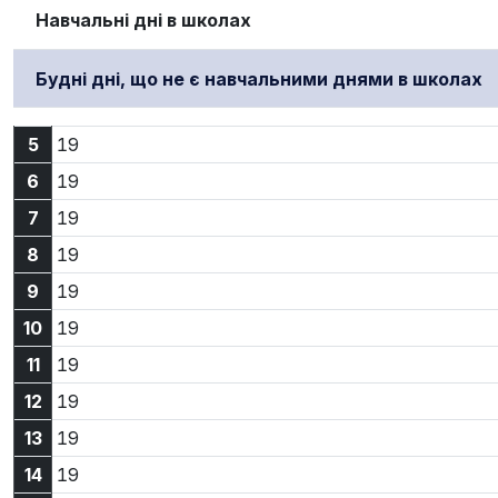
Навчальні дні в школах
Будні дні, що не є навчальними днями в школах
5:19
5
19
6:19
6
19
7:19
7
19
8:19
8
19
9:19
9
19
10:19
10
19
11:19
11
19
12:19
12
19
13:19
13
19
14:19
14
19