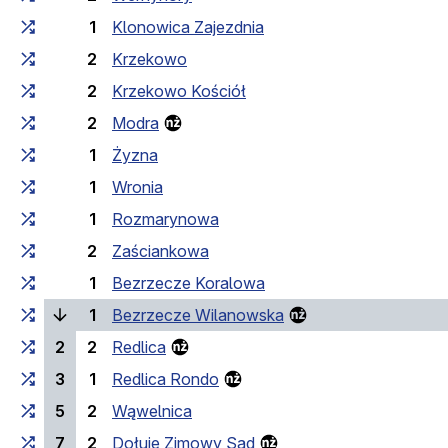
1
Klonowica Zajezdnia
2
Krzekowo
2
Krzekowo Kościół
2
Modra
1
Żyzna
1
Wronia
1
Rozmarynowa
2
Zaściankowa
1
Bezrzecze Koralowa
(поточна зупинка)
1
Bezrzecze Wilanowska
2
2
Redlica
3
1
Redlica Rondo
5
2
Wąwelnica
7
2
Dołuje Zimowy Sad