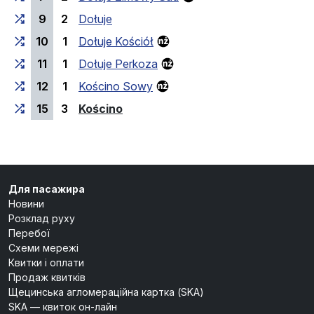
9
2
Dołuje
10
1
Dołuje Kościół
11
1
Dołuje Perkoza
12
1
Kościno Sowy
(кінцева зупинка)
15
3
Kościno
Для пасажира
Новини
Розклад руху
Перебої
Схеми мережі
Квитки і оплати
Продаж квитків
Щецинська агломераційна картка (SKA)
SKA — квиток он-лайн