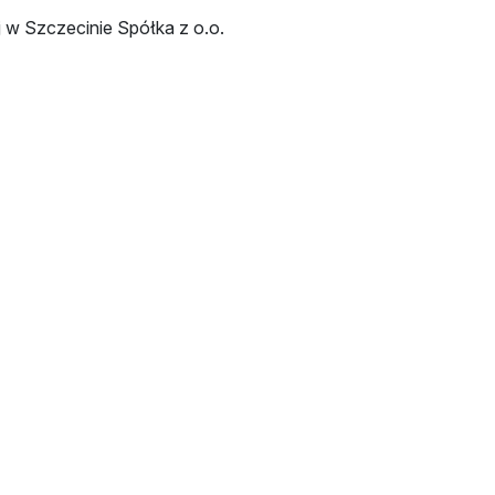
w Szczecinie Spółka z o.o.
ми
Зупинка