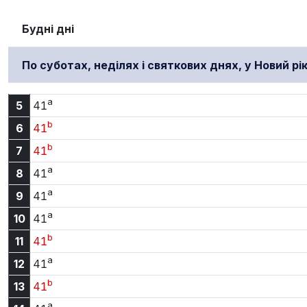
Будні дні
По суботах, неділях і святкових днях, у Новий рі
a
5:41
5
41
b
6:41
6
41
b
7:41
7
41
a
8:41
8
41
a
9:41
9
41
a
10:41
10
41
b
11:41
11
41
a
12:41
12
41
b
13:41
13
41
a