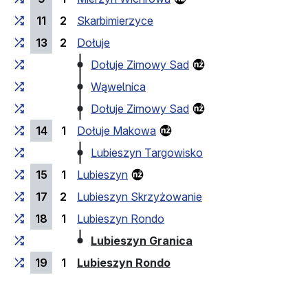
11
2
Skarbimierzyce
13
2
Dołuje
Dołuje Zimowy Sad
Wąwelnica
Dołuje Zimowy Sad
14
1
Dołuje Makowa
Lubieszyn Targowisko
15
1
Lubieszyn
17
2
Lubieszyn Skrzyżowanie
18
1
Lubieszyn Rondo
(кінцева зупинка)
Lubieszyn Granica
(кінцева зупинка)
19
1
Lubieszyn Rondo