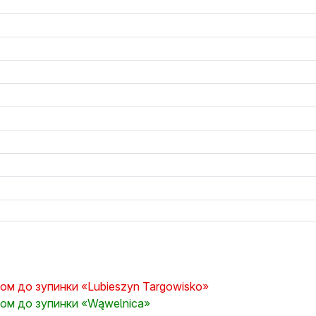
дом до зупинки «Lubieszyn Targowisko»
здом до зупинки «Wąwelnica»