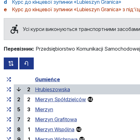
d
Курс до кінцевої зупинки «Lubieszyn Granica»
e
Курс до кінцевої зупинки «Lubieszyn Granica» з під’
Усі курси виконуються транспортними засобами
Перевізник:
Przedsiębiorstwo Komunikacji Samochodowej 
всі схеми цього маршруту
розклад руху у зворотньому напрямку
Загальний час у дорозі
Час у дорозі між зупинка
Gumieńce
(поточна зупинка)
2
Hrubieszowska
2
2
Mierzyn Spółdzielców
5
3
Mierzyn
7
2
Mierzyn Grafitowa
8
1
Mierzyn Wspólna
9
1
Mierzyn Wichrowa