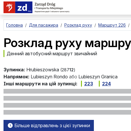
перейти до основного вмісту
Головна
Для пасажира
Розклад руху
Маршрут 226
Розклад руху маршру
Денний автобусний маршрут звичайний
Зупинка:
Hrubieszowska
(287
12
)
Напрямок:
Lubieszyn Rondo
або
Lubieszyn Granica
Інші маршрути на цій зупинці:
223
224
Більше відправлень з цієї зупинки