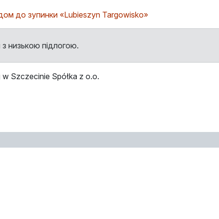
їздом до зупинки «Lubieszyn Targowisko»
 з низькою підлогою.
w Szczecinie Spółka z o.o.
ми
Зупинка