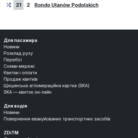
(кінцева зупин
21
2
Rondo Ułanów Podolskich
Для пасажира
Новини
Розклад руху
Перебої
Схеми мережі
Квитки і оплати
Продаж квитків
Щецинська агломераційна картка (SKA)
SKA — квиток он-лайн
Для водія
Новини
Повернення евакуйованих транспортних засобів
ZDiTM