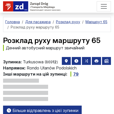
перейти до основного вмісту
Головна
Для пасажира
Розклад руху
Маршрут 65
Розклад руху маршруту 65
Розклад руху маршруту 65
Денний автобусний маршрут звичайний
розташування зупинки на 
найближчі відправле
всі маршрути,
друкува
лін
Зупинка:
Turkusowa
(869
12
)
Напрямок:
Rondo Ułanów Podolskich
Інші маршрути на цій зупинці:
79
Більше відправлень з цієї зупинки