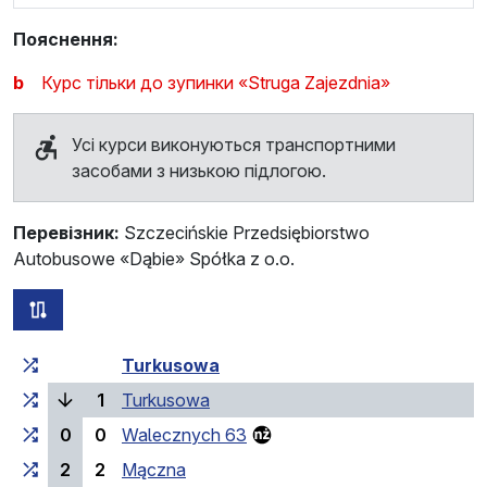
Пояснення:
b
Курс тільки до зупинки «Struga Zajezdnia»
Усі курси виконуються транспортними
засобами з низькою підлогою.
Перевізник:
Szczecińskie Przedsiębiorstwo
Autobusowe «Dąbie» Spółka z o.o.
всі схеми цього маршруту
Загальний час у дорозі
Час у дорозі між зупинка
Turkusowa
(поточна зупинка)
1
Turkusowa
0
0
Walecznych 63
2
2
Mączna