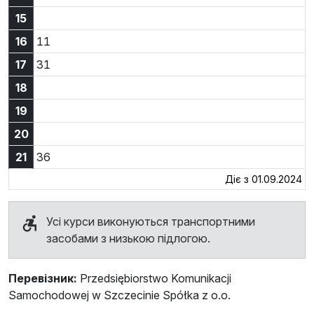
15
16:11
16
11
17:31
17
31
18
19
20
21:36
21
36
Діє з 01.09.2024
Усі курси виконуються транспортними
засобами з низькою підлогою.
Перевізник:
Przedsiębiorstwo Komunikacji
Samochodowej w Szczecinie Spółka z o.o.