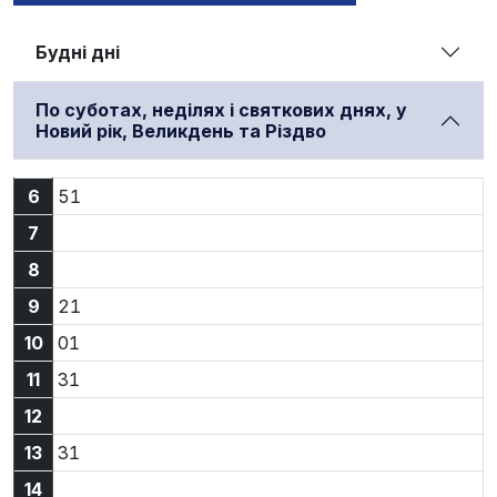
Будні дні
По суботах, неділях і святкових днях, у
Новий рік, Великдень та Різдво
6:51
6
51
7
8
9:21
9
21
10:01
10
01
11:31
11
31
12
13:31
13
31
14