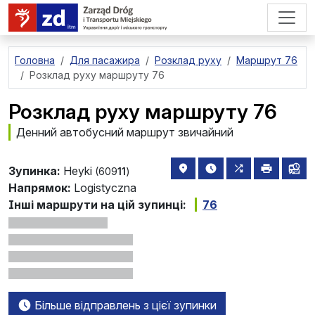
перейти до основного вмісту
Головна
Для пасажира
Розклад руху
Маршрут 76
Розклад руху маршруту 76
Розклад руху маршруту 76
Денний автобусний маршрут звичайний
розташування зупинки на 
найближчі відправле
всі маршрути,
друкува
лін
Зупинка:
Heyki
(609
11
)
Напрямок:
Logistyczna
Інші маршрути на цій зупинці:
76
Більше відправлень з цієї зупинки