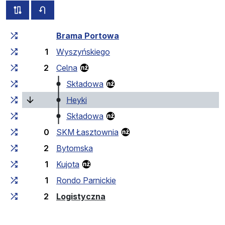
всі схеми цього маршруту
розклад руху у зворотньому напрямку
Загальний час у дорозі
Час у дорозі між зупинка
Brama Portowa
1
Wyszyńskiego
2
Celna
Składowa
(поточна зупинка)
Heyki
Składowa
0
SKM Łasztownia
2
Bytomska
1
Kujota
1
Rondo Parnickie
(кінцева зупинка)
2
Logistyczna