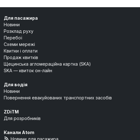
Для пасажира
Новини
Розклад руху
Перебої
Схеми мережі
Квитки і оплати
Продаж квитків
Щецинська агломераційна картка (SKA)
SKA — квиток он-лайн
Для водія
Новини
Повернення евакуйованих транспортних засобів
ZDiTM
Для розробників
Канали Atom
Новини для пасажира