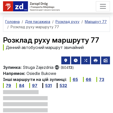
перейти до основного вмісту
Головна
Для пасажира
Розклад руху
Маршрут 77
Розклад руху маршруту 77
Розклад руху маршруту 77
Денний автобусний маршрут звичайний
розташування зупинки на 
найближчі відправле
всі маршрути,
друкува
лін
Зупинка:
Struga Zajezdnia
(804
13
)
Напрямок:
Osiedle Bukowe
Інші маршрути на цій зупинці:
65
66
73
79
84
97
531
532