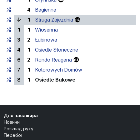
4
Bagienna
(поточна зупинка)
1
Struga Zajezdnia
1
1
Wiosenna
3
2
Łubinowa
4
1
Osiedle Słoneczne
6
2
Rondo Reagana
7
1
Kolorowych Domów
(кінцева зупинка)
8
1
Osiedle Bukowe
Для пасажира
Новини
Розклад руху
Перебої