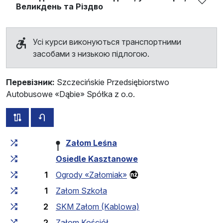
Великдень та Різдво
Усі курси виконуються транспортними
засобами з низькою підлогою.
Перевізник:
Szczecińskie Przedsiębiorstwo
Autobusowe «Dąbie» Spółka z o.o.
всі схеми цього маршруту
розклад руху у зворотньому напрямку
Загальний час у дорозі
Час у дорозі між зупинка
Załom Leśna
Osiedle Kasztanowe
1
Ogrody «Załomiak»
1
Załom Szkoła
2
SKM Załom (Kablowa)
2
Załom Kościół