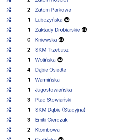
2
Załom Parkowa
1
Lubczyńska
1
Zakłady Drobiarskie
0
Kniewska
2
SKM Trzebusz
1
Wolińska
4
Dąbie Osiedle
1
Warmińska
1
Jugosłowiańska
3
Plac Słowiański
1
SKM Dąbie (Stacyjna)
3
Emilii Gierczak
2
Klombowa
1
Gryfińska