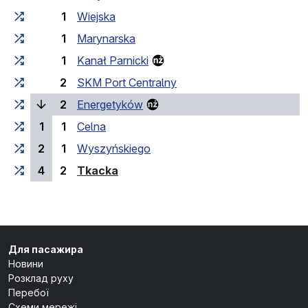
1
Wiejska
1
Marynarska
1
Kanał Parnicki
2
SKM Port Centralny
(поточна зупинка)
2
Energetyków
1
1
Celna
2
1
Wyszyńskiego
(кінцева зупинка)
4
2
Tkacka
Для пасажира
Новини
Розклад руху
Перебої
Схеми мережі