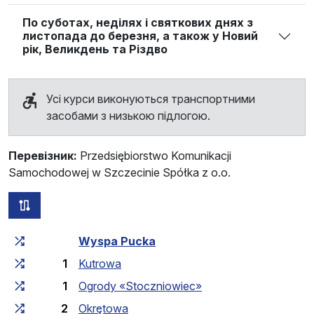
По суботах, неділях і святкових днях з
листопада до березня, а також у Новий
рік, Великдень та Різдво
Усі курси виконуються транспортними
засобами з низькою підлогою.
Перевізник:
Przedsiębiorstwo Komunikacji
Samochodowej w Szczecinie Spółka z o.o.
всі схеми цього маршруту
Загальний час у дорозі
Час у дорозі між зупинка
Wyspa Pucka
1
Kutrowa
1
Ogrody «Stoczniowiec»
2
Okrętowa