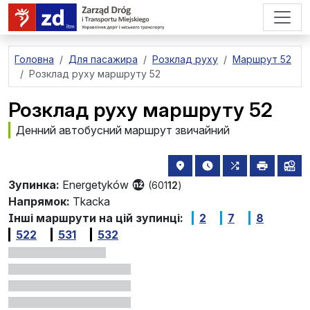
перейти до основного вмісту
Головна
Для пасажира
Розклад руху
Маршрут 52
Розклад руху маршруту 52
Розклад руху маршруту 52
Денний автобусний маршрут звичайний
розташування зупинки на 
найближчі відправле
всі маршрути,
друкува
лін
Зупинка:
Energetyków
(601
12
)
Напрямок:
Tkacka
Інші маршрути на цій зупинці:
2
7
8
522
531
532