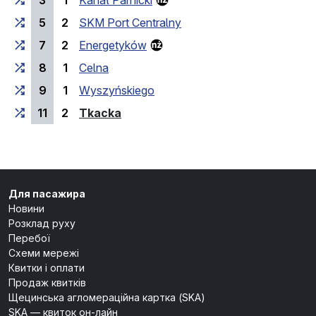
3
1
Kanał Parnicki
5
2
SKM Port Centralny
7
2
Energetyków
8
1
Celna
9
1
Wyszyńskiego
(кінцева зупинка)
11
2
Tkacka
Для пасажира
Новини
Розклад руху
Перебої
Схеми мережі
Квитки і оплати
Продаж квитків
Щецинська агломераційна картка (SKA)
SKA — квиток он-лайн