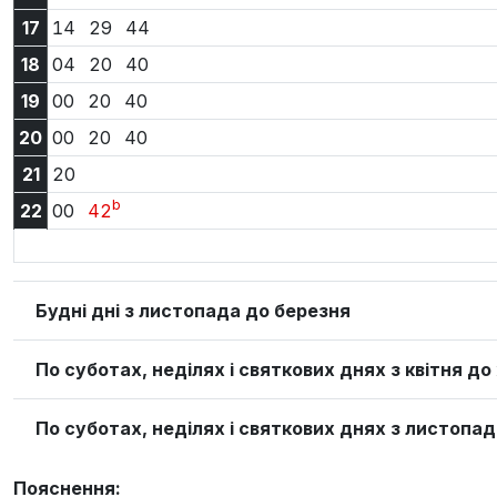
17:14
17:29
17:44
17
14
29
44
18:04
18:20
18:40
18
04
20
40
19:00
19:20
19:40
19
00
20
40
20:00
20:20
20:40
20
00
20
40
21:20
21
20
b
22:00
22:42
22
00
42
Будні дні з листопада до березня
По суботах, неділях і святкових днях з квітня д
По суботах, неділях і святкових днях з листопад
Пояснення: