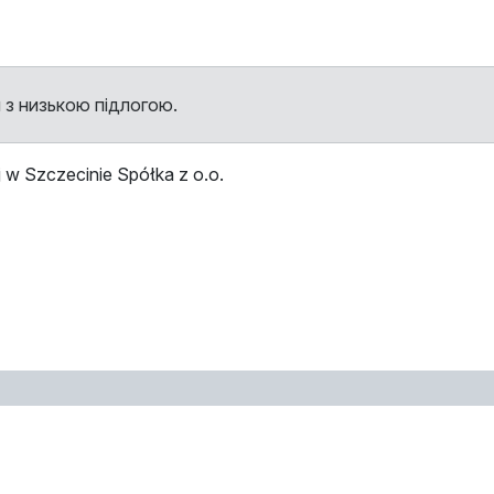
 з низькою підлогою.
w Szczecinie Spółka z o.o.
ми
Зупинка