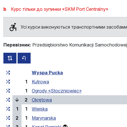
b
Курс тільки до зупинки «SKM Port Centralny»
Усі курси виконуються транспортними засобами
Перевізник:
Przedsiębiorstwo Komunikacji Samochodowej 
всі схеми цього маршруту
розклад руху у зворотньому напрямку
Загальний час у дорозі
Час у дорозі між зупинка
Wyspa Pucka
1
Kutrowa
1
Ogrody «Stoczniowiec»
(поточна зупинка)
2
Okrętowa
1
1
Wiejska
2
1
Marynarska