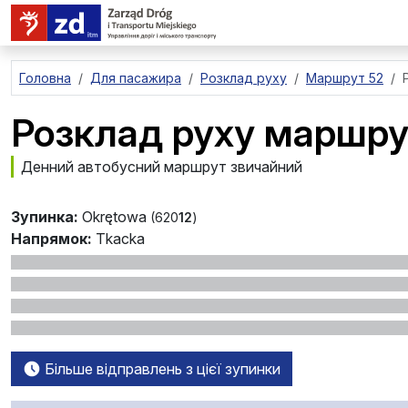
перейти до основного вмісту
Головна
Для пасажира
Розклад руху
Маршрут 52
Розклад руху маршру
Денний автобусний маршрут звичайний
Зупинка:
Okrętowa
(620
12
)
Напрямок:
Tkacka
Більше відправлень з цієї зупинки