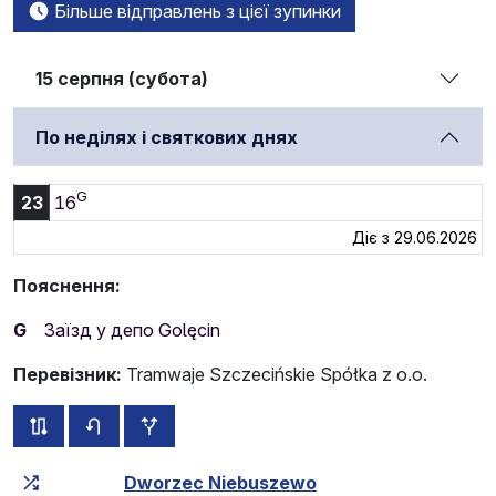
Більше відправлень з цієї зупинки
15 серпня (субота)
По неділях і святкових днях
G
23:16
23
16
Діє з 29.06.2026
Пояснення:
G
Заїзд у депо Golęcin
Перевізник:
Tramwaje Szczecińskie Spółka z o.o.
всі схеми цього маршруту
розклад руху у зворотньому напрямку
додаткові зупинки
Загальний час у дорозі
Час у дорозі між зупинка
Dworzec Niebuszewo