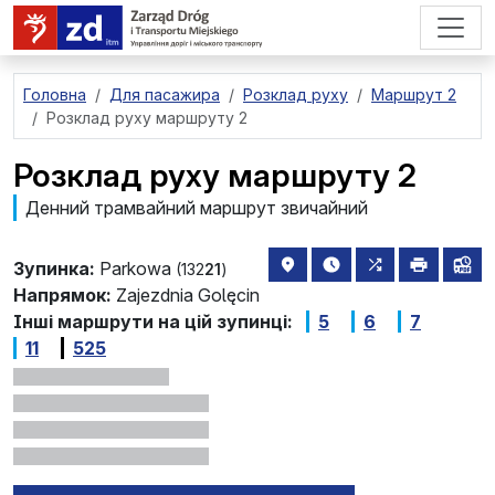
перейти до основного вмісту
Головна
Для пасажира
Розклад руху
Маршрут 2
Розклад руху маршруту 2
Розклад руху маршруту 2
Денний трамвайний маршрут звичайний
розташування зупинки на 
найближчі відправле
всі маршрути,
друкува
лін
Зупинка:
Parkowa
(132
21
)
Напрямок:
Zajezdnia Golęcin
Інші маршрути на цій зупинці:
5
6
7
11
525