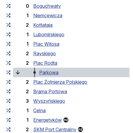
0
Boguchwały
1
Niemcewicza
2
Kołłątaja
1
Lubomirskiego
1
Plac Witosa
2
Rayskiego
2
Plac Rodła
(поточна зупинка)
Parkowa
2
Plac Żołnierza Polskiego
2
Brama Portowa
3
Wyszyńskiego
1
Celna
1
Energetyków
2
SKM Port Centralny