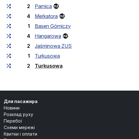
2
Parnica
4
Merkatora
1
Basen Górniczy
4
Hangarowa
2
Jaśminowa ZUS
1
Turkusowa
(кінцева зупинка)
2
Turkusowa
Для пасажира
Новини
Розклад руху
Перебої
Схеми мережі
Квитки і оплати