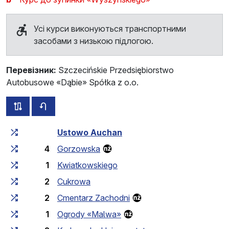
Усі курси виконуються транспортними
засобами з низькою підлогою.
Перевізник:
Szczecińskie Przedsiębiorstwo
Autobusowe «Dąbie» Spółka z o.o.
всі схеми цього маршруту
розклад руху у зворотньому напрямку
Загальний час у дорозі
Час у дорозі між зупинка
Ustowo Auchan
4
Gorzowska
1
Kwiatkowskiego
2
Cukrowa
2
Cmentarz Zachodni
1
Ogrody «Malwa»