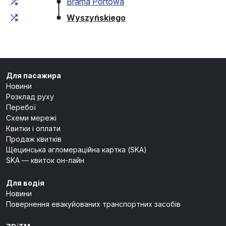
Brama Portowa
(кінцева зупинка)
Wyszyńskiego
Для пасажира
Новини
Розклад руху
Перебої
Схеми мережі
Квитки і оплати
Продаж квитків
Щецинська агломераційна картка (SKA)
SKA — квиток он-лайн
Для водія
Новини
Повернення евакуйованих транспортних засобів