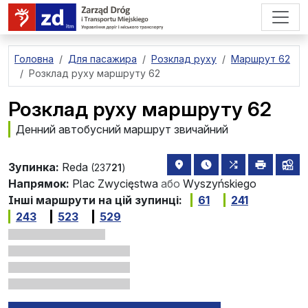
перейти до основного вмісту
Головна
Для пасажира
Розклад руху
Маршрут 62
Розклад руху маршруту 62
Розклад руху маршруту 62
Денний автобусний маршрут звичайний
розташування зупинки на 
найближчі відправле
всі маршрути,
друкува
лін
Зупинка:
Reda
(237
21
)
Напрямок:
Plac Zwycięstwa
або
Wyszyńskiego
Інші маршрути на цій зупинці:
61
241
243
523
529