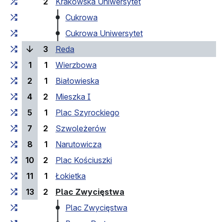
2
Krakowska Uniwersytet
Cukrowa
Cukrowa Uniwersytet
(поточна зупинка)
3
Reda
1
1
Wierzbowa
2
1
Białowieska
4
2
Mieszka I
5
1
Plac Szyrockiego
7
2
Szwoleżerów
8
1
Narutowicza
10
2
Plac Kościuszki
11
1
Łokietka
(кінцева зупинка)
13
2
Plac Zwycięstwa
Plac Zwycięstwa