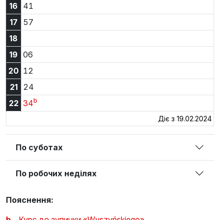
16:41
16
41
17:57
17
57
18
19:06
19
06
20:12
20
12
21:24
21
24
b
22:34
22
34
Діє з 19.02.2024
По суботах
По робочих неділях
Пояснення:
b
Курс до зупинки «Wyszyńskiego»