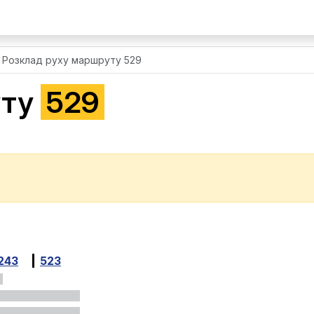
Розклад руху маршруту 529
уту
529
243
523