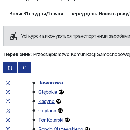
Вночі 31 грудня/1 січня — переддень Нового року/
Усі курси виконуються транспортними засобами
Перевізник:
Przedsiębiorstwo Komunikacji Samochodowej 
всі схеми цього маршруту
розклад руху у зворотньому напрямку
Загальний час у дорозі
Час у дорозі між зупинка
Jaworowa
Głębokie
Kasyno
Goplana
Tor Kolarski
Rondo Olszewskiego