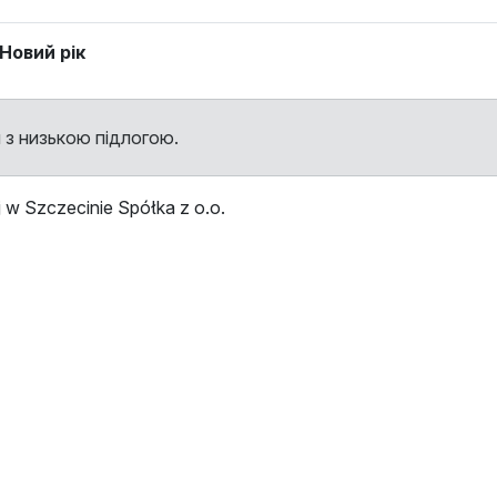
Новий рік
 з низькою підлогою.
w Szczecinie Spółka z o.o.
ми
Зупинка