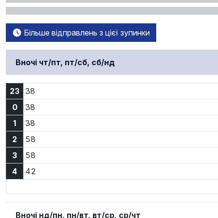
Більше відправлень з цієї зупинки
Вночі чт/пт, пт/сб, сб/нд
23:38
23
38
0:38
0
38
1:38
1
38
2:58
2
58
3:58
3
58
4:42
4
42
Вночі нд/пн, пн/вт, вт/ср, ср/чт