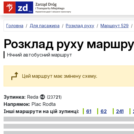
перейти до основного вмісту
Головна
Для пасажира
Розклад руху
Маршрут 529
Розклад руху маршр
Нічний автобусний маршрут
Цей маршрут має змінену схему.
Зупинка:
Reda
(237
21
)
Напрямок:
Plac Rodła
Інші маршрути на цій зупинці:
61
62
241