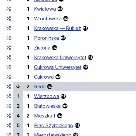
1
Kwiatowa
1
Wrocławska
1
Krakowska — Rubież
1
Poronińska
1
Zielona
1
Krakowska Uniwersytet
1
Cukrowa Uniwersytet
1
Cukrowa
(поточна зупинка)
2
Reda
1
1
Wierzbowa
2
1
Białowieska
4
2
Mieszka I
5
1
Plac Szyrockiego
7
2
Mierosławskiego