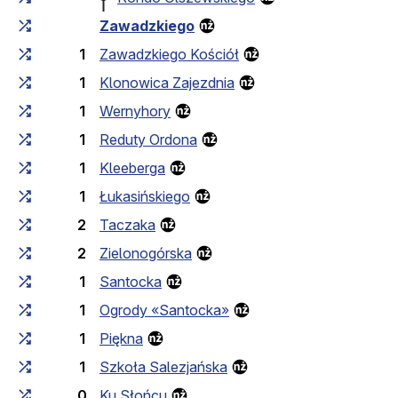
Zawadzkiego
1
Zawadzkiego Kościół
1
Klonowica Zajezdnia
1
Wernyhory
1
Reduty Ordona
1
Kleeberga
1
Łukasińskiego
2
Taczaka
2
Zielonogórska
1
Santocka
1
Ogrody «Santocka»
1
Piękna
1
Szkoła Salezjańska
0
Ku Słońcu