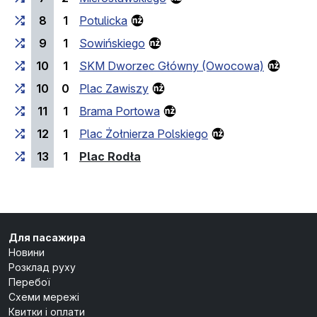
8
1
Potulicka
9
1
Sowińskiego
10
1
SKM Dworzec Główny (Owocowa)
10
0
Plac Zawiszy
11
1
Brama Portowa
12
1
Plac Żołnierza Polskiego
(кінцева зупинка)
13
1
Plac Rodła
Для пасажира
Новини
Розклад руху
Перебої
Схеми мережі
Квитки і оплати