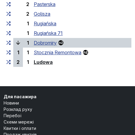
2
Pasterska
2
Golisza
1
Rugiańska
1
Rugiańska 71
(поточна зупинка)
1
Dobromiry
1
1
Stocznia Remontowa
(кінцева зупинка)
2
1
Ludowa
Для пасажира
Новини
Розклад руху
Перебої
Схеми мережі
Квитки і оплати
Продаж квитків