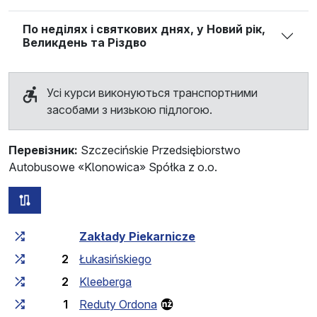
По неділях і святкових днях, у Новий рік,
Великдень та Різдво
Усі курси виконуються транспортними
засобами з низькою підлогою.
Перевізник:
Szczecińskie Przedsiębiorstwo
Autobusowe «Klonowica» Spółka z o.o.
всі схеми цього маршруту
Загальний час у дорозі
Час у дорозі між зупинка
Zakłady Piekarnicze
2
Łukasińskiego
2
Kleeberga
1
Reduty Ordona