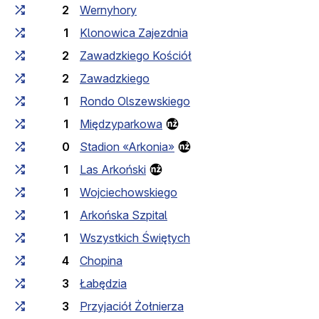
2
Wernyhory
1
Klonowica Zajezdnia
2
Zawadzkiego Kościół
2
Zawadzkiego
1
Rondo Olszewskiego
1
Międzyparkowa
0
Stadion «Arkonia»
1
Las Arkoński
1
Wojciechowskiego
1
Arkońska Szpital
1
Wszystkich Świętych
4
Chopina
3
Łabędzia
3
Przyjaciół Żołnierza