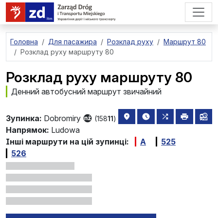
перейти до основного вмісту
Головна
Для пасажира
Розклад руху
Маршрут 80
Розклад руху маршруту 80
Розклад руху маршруту 80
Денний автобусний маршрут звичайний
розташування зупинки на 
найближчі відправле
всі маршрути,
друкува
лін
Зупинка:
Dobromiry
(158
11
)
Напрямок:
Ludowa
Інші маршрути на цій зупинці:
A
525
526