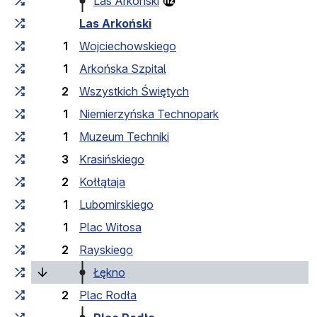
Las Arkoński
Las Arkoński
1
Wojciechowskiego
1
Arkońska Szpital
2
Wszystkich Świętych
1
Niemierzyńska Technopark
1
Muzeum Techniki
3
Krasińskiego
2
Kołłątaja
1
Lubomirskiego
1
Plac Witosa
2
Rayskiego
(поточна зупинка)
Łękno
2
Plac Rodła