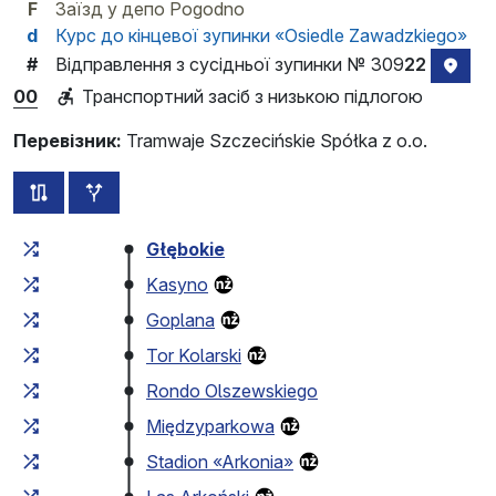
F
Заїзд у депо Pogodno
d
Курс до кінцевої зупинки «Osiedle Zawadzkiego»
Відправлення з сусідньої зупинки № 309
22
#
розт
00
Транспортний засіб з низькою підлогою
Перевізник:
Tramwaje Szczecińskie Spółka z o.o.
всі схеми цього маршруту
додаткові зупинки
Загальний час у дорозі
Час у дорозі між зупинка
Głębokie
Kasyno
Goplana
Tor Kolarski
Rondo Olszewskiego
Międzyparkowa
Stadion «Arkonia»