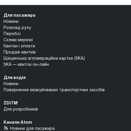
Для пасажира
Новини
Розклад руху
Перебої
Схеми мережі
Квитки і оплати
Продаж квитків
Щецинська агломераційна картка (SKA)
SKA — квиток он-лайн
Для водія
Новини
Повернення евакуйованих транспортних засобів
ZDiTM
Для розробників
Канали Atom
Новини для пасажира