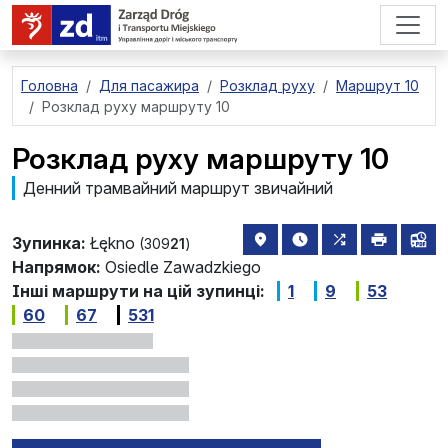
перейти до основного вмісту
Головна
Для пасажира
Розклад руху
Маршрут 10
Розклад руху маршруту 10
Розклад руху маршруту 10
Денний трамвайний маршрут звичайний
розташування зупинки на 
найближчі відправле
всі маршрути,
друкува
лін
Зупинка:
Łękno
(309
21
)
Напрямок:
Osiedle Zawadzkiego
Інші маршрути на цій зупинці:
1
9
53
60
67
531