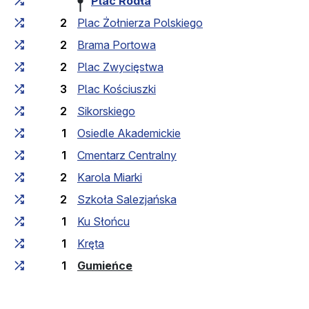
Plac Rodła
2
Plac Żołnierza Polskiego
2
Brama Portowa
2
Plac Zwycięstwa
3
Plac Kościuszki
2
Sikorskiego
1
Osiedle Akademickie
1
Cmentarz Centralny
2
Karola Miarki
2
Szkoła Salezjańska
1
Ku Słońcu
1
Kręta
(кінцева зупинка)
1
Gumieńce