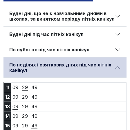
Будні дні, що не є навчальними днями в
школах, за винятком періоду літніх канікул
Будні дні під час літніх канікул
По суботах під час літніх канікул
По неділях і святкових днях під час літніх
канікул
11:09
11:29
11:49
11
09
29
49
12:09
12:29
12:49
12
09
29
49
13:09
13:29
13:49
13
09
29
49
14:09
14:29
14:49
14
09
29
49
15:09
15:29
15:49
15
09
29
49