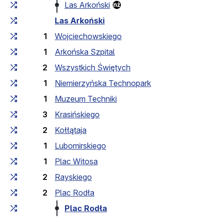
Las Arkoński
Las Arkoński
1
Wojciechowskiego
1
Arkońska Szpital
2
Wszystkich Świętych
1
Niemierzyńska Technopark
1
Muzeum Techniki
3
Krasińskiego
2
Kołłątaja
1
Lubomirskiego
1
Plac Witosa
2
Rayskiego
2
Plac Rodła
Plac Rodła