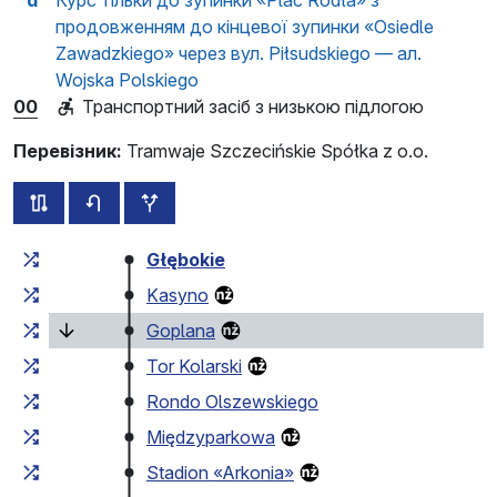
d
Курс тільки до зупинки «Plac Rodła» з
продовженням до кінцевої зупинки «Osiedle
Zawadzkiego» через вул. Piłsudskiego — ал.
Wojska Polskiego
00
Транспортний засіб з низькою підлогою
Перевізник:
Tramwaje Szczecińskie Spółka z o.o.
всі схеми цього маршруту
розклад руху у зворотньому напрямку
додаткові зупинки
Загальний час у дорозі
Час у дорозі між зупинка
Głębokie
Kasyno
(поточна зупинка)
Goplana
Tor Kolarski
Rondo Olszewskiego
Międzyparkowa
Stadion «Arkonia»