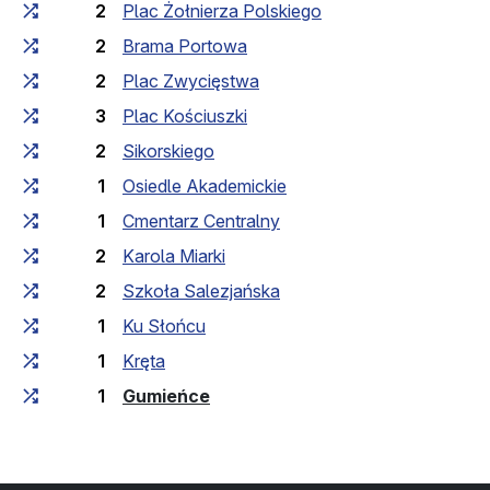
2
Plac Żołnierza Polskiego
2
Brama Portowa
2
Plac Zwycięstwa
3
Plac Kościuszki
2
Sikorskiego
1
Osiedle Akademickie
1
Cmentarz Centralny
2
Karola Miarki
2
Szkoła Salezjańska
1
Ku Słońcu
1
Kręta
(кінцева зупинка)
1
Gumieńce