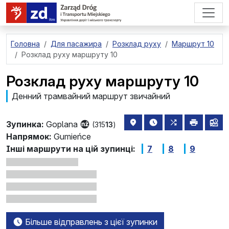
перейти до основного вмісту
Головна
Для пасажира
Розклад руху
Маршрут 10
Розклад руху маршруту 10
Розклад руху маршруту 10
Денний трамвайний маршрут звичайний
розташування зупинки на 
найближчі відправле
всі маршрути,
друкува
лін
Зупинка:
Goplana
(315
13
)
Напрямок:
Gumieńce
Інші маршрути на цій зупинці:
7
8
9
Більше відправлень з цієї зупинки