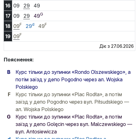
16:09
16:29
16:49
16
09
29
49
G
17:09
17:29
17:49
17
09
29
49
F
d
F
18:09
18:29
18:49
18
09
29
49
F
19:09
19
09
Діє з 27.06.2026
Пояснення:
B
Курс тільки до зупинки «Rondo Olszewskiego», а
потім заїзд у депо Pogodno через ал. Wojska
Polskiego
F
Курс тільки до зупинки «Plac Rodła», а потім
заїзд у депо Pogodno через вул. Piłsudskiego —
ал. Wojska Polskiego
G
Курс тільки до зупинки «Plac Rodła», а потім
заїзд у депо Golęcin через вул. Malczewskiego —
вул. Antosiewicza