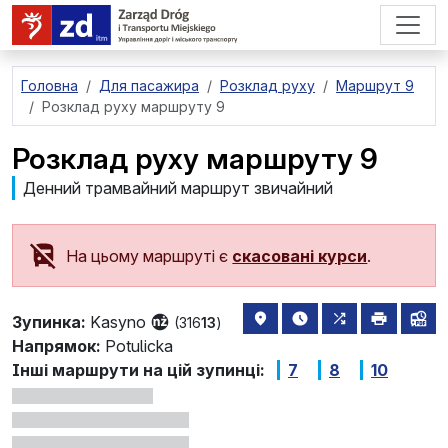
перейти до основного вмісту
Головна
Для пасажира
Розклад руху
Маршрут 9
Розклад руху маршруту 9
Розклад руху маршруту 9
Денний трамвайний маршрут звичайний
На цьому маршруті є
скасовані курси
.
розташування зупинки на 
найближчі відправле
всі маршрути,
друкува
лін
Зупинка:
Kasyno
(316
13
)
Напрямок:
Potulicka
Інші маршрути на цій зупинці:
7
8
10