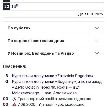
B
23:13
23
13
Діє з 01.10.2025
По суботах
По неділях і святкових днях
У Новий рік, Великдень та Різдво
Пояснення:
B
Курс тільки до зупинки «Zajezdnia Pogodno»
G
Курс тільки до зупинки «Bogumiły», а потім заїзд
у депо Golęcin через пл. Rodła — вул.
Malczewskiego — вул. Antosiewicza
00
Транспортний засіб з низькою підлогою
00
7.08.2026 (п’ятниця) курс скасовано