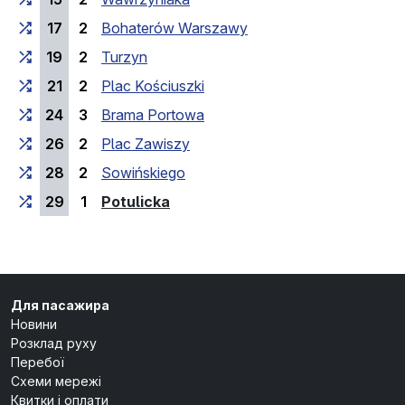
17
2
Bohaterów Warszawy
19
2
Turzyn
21
2
Plac Kościuszki
24
3
Brama Portowa
26
2
Plac Zawiszy
28
2
Sowińskiego
(кінцева зупинка)
29
1
Potulicka
Для пасажира
Новини
Розклад руху
Перебої
Схеми мережі
Квитки і оплати