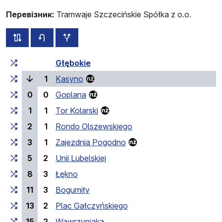
Перевізник:
Tramwaje Szczecińskie Spółka z o.o.
всі схеми цього маршруту
розклад руху у зворотньому напрямку
додаткові зупинки
Загальний час у дорозі
Час у дорозі між зупинка
Głębokie
(поточна зупинка)
1
Kasyno
0
0
Goplana
1
1
Tor Kolarski
2
1
Rondo Olszewskiego
3
1
Zajezdnia Pogodno
5
2
Unii Lubelskiej
8
3
Łękno
11
3
Bogumiły
13
2
Plac Gałczyńskiego
15
2
Wawrzyniaka