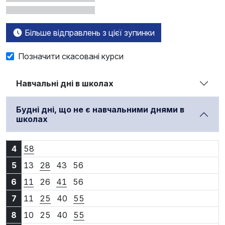
Більше відправлень з цієї зупинки
Позначити скасовані курси
Навчальні дні в школах
Будні дні, що не є навчальними днями в
школах
4:58
4
58
5:13
5:28
5:43
5:56
5
13
28
43
56
6:11
6:26
6:41
6:56
6
11
26
41
56
7:11
7:25
7:40
7:55
7
11
25
40
55
8:10
8:25
8:40
8:55
8
10
25
40
55