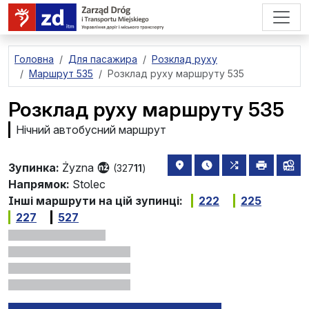
перейти до основного вмісту
Головна
Для пасажира
Розклад руху
Маршрут 535
Розклад руху маршруту 535
Розклад руху маршруту 535
Нічний автобусний маршрут
розташування зупинки на 
найближчі відправле
всі маршрути,
друкува
лін
Зупинка:
Żyzna
(327
11
)
Напрямок:
Stolec
Інші маршрути на цій зупинці:
222
225
227
527