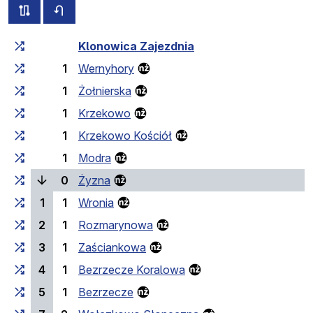
всі схеми цього маршруту
розклад руху у зворотньому напрямку
Загальний час у дорозі
Час у дорозі між зупинка
Klonowica Zajezdnia
1
Wernyhory
1
Żołnierska
1
Krzekowo
1
Krzekowo Kościół
1
Modra
(поточна зупинка)
0
Żyzna
1
1
Wronia
2
1
Rozmarynowa
3
1
Zaściankowa
4
1
Bezrzecze Koralowa
5
1
Bezrzecze