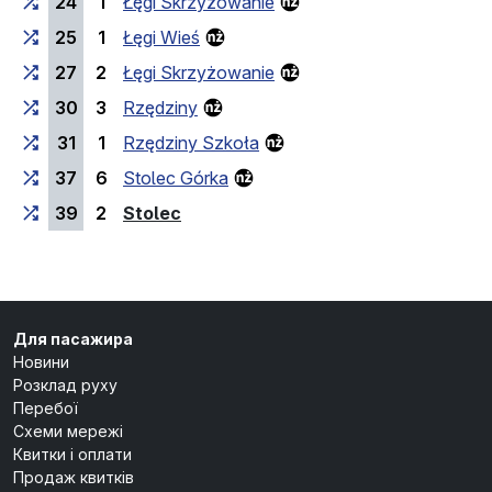
24
1
Łęgi Skrzyżowanie
25
1
Łęgi Wieś
27
2
Łęgi Skrzyżowanie
30
3
Rzędziny
31
1
Rzędziny Szkoła
37
6
Stolec Górka
(кінцева зупинка)
39
2
Stolec
Для пасажира
Новини
Розклад руху
Перебої
Схеми мережі
Квитки і оплати
Продаж квитків