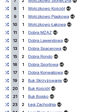
7
2
Wołczkowo Słoneczna
8
1
Wołczkowo Kościół
9
1
Wołczkowo Piaskowa
10
1
Wołczkowo Łąkowa
11
1
Dobra MZAZ
12
1
Dobra Lawendowa
13
1
Dobra Spacerowa
15
2
Dobra Rondo
16
1
Dobra Sportowa
17
1
Dobra Konwaliowa
19
2
Buk Skrzyżowanie
20
1
Buk Kościół
21
1
Buk Boisko
23
2
Łęgi Zachodnia