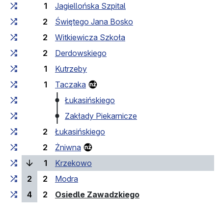
1
Jagiellońska Szpital
2
Świętego Jana Bosko
2
Witkiewicza Szkoła
2
Derdowskiego
1
Kutrzeby
1
Taczaka
Łukasińskiego
Zakłady Piekarnicze
2
Łukasińskiego
2
Żniwna
(поточна зупинка)
1
Krzekowo
2
2
Modra
(кінцева зупинка)
4
2
Osiedle Zawadzkiego