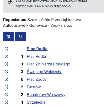
Усі курси виконуються транспортними
засобами з низькою підлогою.
Перевізник:
Szczecińskie Przedsiębiorstwo
Autobusowe «Klonowica» Spółka z o.o.
всі схеми цього маршруту
розклад руху у зворотньому напрямку
Загальний час у дорозі
Час у дорозі між зупинка
Plac Rodła
1
Plac Rodła
1
Plac Żołnierza Polskiego
3
Świętego Wojciecha
6
Plac Zgody
2
Piastów
2
Bohaterów Warszawy
1
Strzelecka