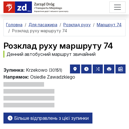
перейти до основного вмісту
Головна
Для пасажира
Розклад руху
Маршрут 74
Розклад руху маршруту 74
Розклад руху маршруту 74
Денний автобусний маршрут звичайний
розташування зупинки на 
найближчі відправле
всі маршрути,
друкува
лін
Зупинка:
Krzekowo
(301
51
)
Напрямок:
Osiedle Zawadzkiego
Більше відправлень з цієї зупинки