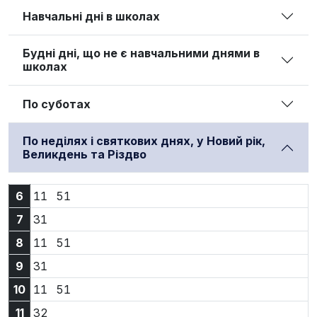
Навчальні дні в школах
Будні дні, що не є навчальними днями в
школах
По суботах
По неділях і святкових днях, у Новий рік,
Великдень та Різдво
6:11
6:51
6
11
51
7:31
7
31
8:11
8:51
8
11
51
9:31
9
31
10:11
10:51
10
11
51
11:32
11
32