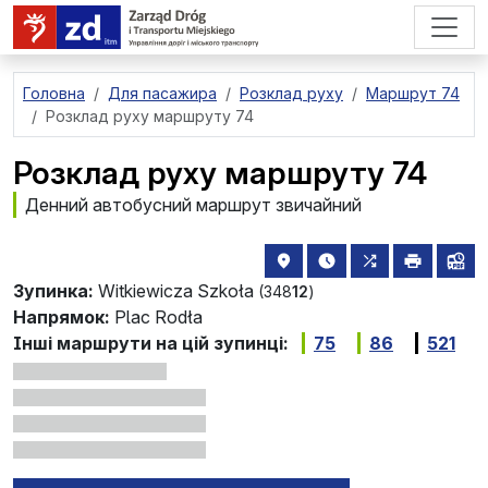
перейти до основного вмісту
Головна
Для пасажира
Розклад руху
Маршрут 74
Розклад руху маршруту 74
Розклад руху маршруту 74
Денний автобусний маршрут звичайний
розташування зупинки на 
найближчі відправле
всі маршрути,
друкува
лін
Зупинка:
Witkiewicza Szkoła
(348
12
)
Напрямок:
Plac Rodła
Інші маршрути на цій зупинці:
75
86
521