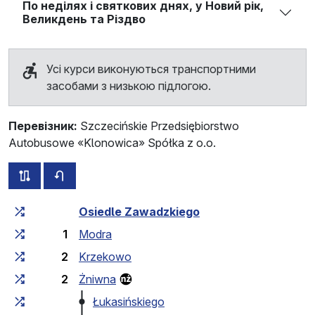
По неділях і святкових днях, у Новий рік,
Великдень та Різдво
Усі курси виконуються транспортними
засобами з низькою підлогою.
Перевізник:
Szczecińskie Przedsiębiorstwo
Autobusowe «Klonowica» Spółka z o.o.
всі схеми цього маршруту
розклад руху у зворотньому напрямку
Загальний час у дорозі
Час у дорозі між зупинка
Osiedle Zawadzkiego
1
Modra
2
Krzekowo
2
Żniwna
Łukasińskiego