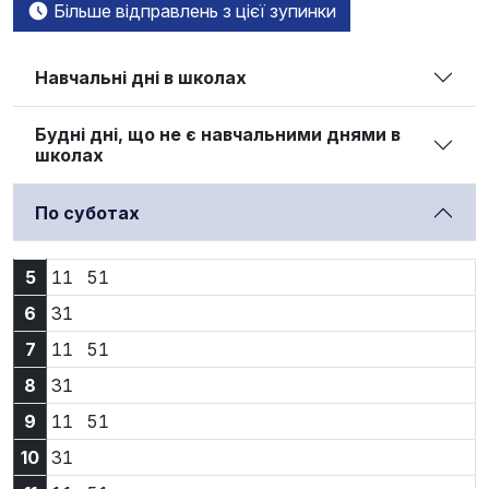
Більше відправлень з цієї зупинки
Навчальні дні в школах
Будні дні, що не є навчальними днями в
школах
По суботах
5:11
5:51
5
11
51
6:31
6
31
7:11
7:51
7
11
51
8:31
8
31
9:11
9:51
9
11
51
10:31
10
31