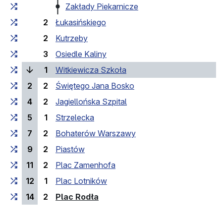
Zakłady Piekarnicze
2
Łukasińskiego
2
Kutrzeby
3
Osiedle Kaliny
(поточна зупинка)
1
Witkiewicza Szkoła
2
2
Świętego Jana Bosko
4
2
Jagiellońska Szpital
5
1
Strzelecka
7
2
Bohaterów Warszawy
9
2
Piastów
11
2
Plac Zamenhofa
12
1
Plac Lotników
(кінцева зупинка)
14
2
Plac Rodła