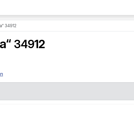
a“ 34912
a“
349
12
en