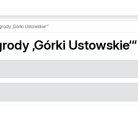
grody ‚Górki Ustowskie‘“
rody ‚Górki Ustowskie‘“