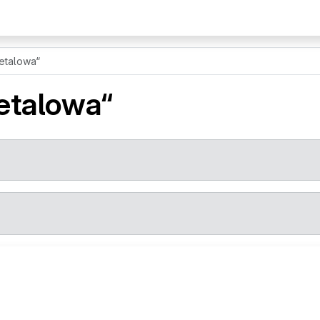
etalowa“
etalowa“