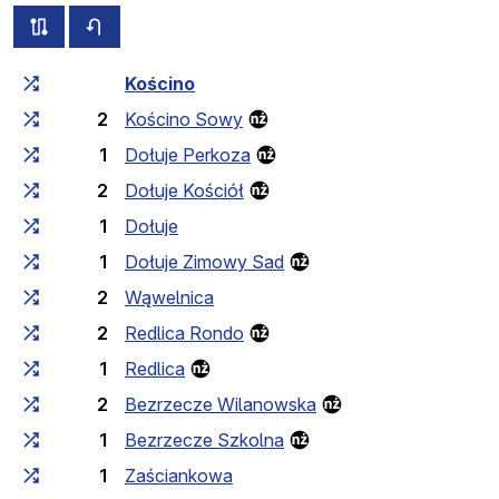
всі схеми цього маршруту
розклад руху у зворотньому напрямку
Загальний час у дорозі
Час у дорозі між зупинка
Kościno
2
Kościno Sowy
1
Dołuje Perkoza
2
Dołuje Kościół
1
Dołuje
1
Dołuje Zimowy Sad
2
Wąwelnica
2
Redlica Rondo
1
Redlica
2
Bezrzecze Wilanowska
1
Bezrzecze Szkolna
1
Zaściankowa