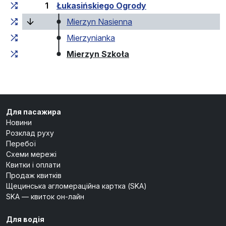
1
Łukasińskiego Ogrody
(поточна зупинка)
Mierzyn Nasienna
Mierzynianka
(кінцева зупинка)
Mierzyn Szkoła
Для пасажира
Новини
Розклад руху
Перебої
Схеми мережі
Квитки і оплати
Продаж квитків
Щецинська агломераційна картка (SKA)
SKA — квиток он-лайн
Для водія