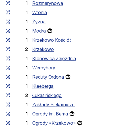
1
Rozmarynowa
1
Wronia
1
Żyzna
1
Modra
1
Krzekowo Kościół
2
Krzekowo
1
Klonowica Zajezdnia
1
Wernyhory
1
Reduty Ordona
1
Kleeberga
3
Łukasińskiego
1
Zakłady Piekarnicze
1
Ogrody im. Bema
1
Ogrody «Krzekowo»