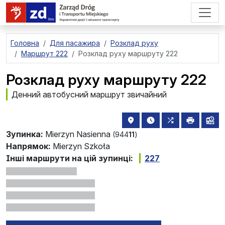
перейти до основного вмісту
Головна
Для пасажира
Розклад руху
Маршрут 222
Розклад руху маршруту 222
Розклад руху маршруту 222
Денний автобусний маршрут звичайний
розташування зупинки на 
найближчі відправле
всі маршрути,
друкува
лін
Зупинка:
Mierzyn Nasienna
(944
11
)
Напрямок:
Mierzyn Szkoła
Інші маршрути на цій зупинці:
227