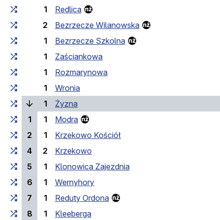
1
Redlica
2
Bezrzecze Wilanowska
1
Bezrzecze Szkolna
1
Zaściankowa
1
Rozmarynowa
1
Wronia
(поточна зупинка)
1
Żyzna
1
1
Modra
2
1
Krzekowo Kościół
4
2
Krzekowo
5
1
Klonowica Zajezdnia
6
1
Wernyhory
7
1
Reduty Ordona
8
1
Kleeberga