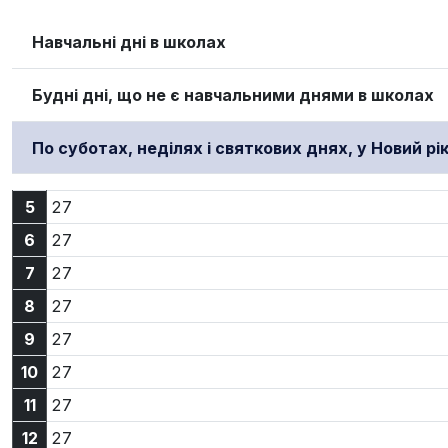
Навчальні дні в школах
Будні дні, що не є навчальними днями в школах
По суботах, неділях і святкових днях, у Новий рі
5:27
5
27
6:27
6
27
7:27
7
27
8:27
8
27
9:27
9
27
10:27
10
27
11:27
11
27
12:27
12
27