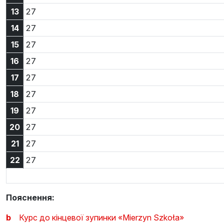
13:27
13
27
14:27
14
27
15:27
15
27
16:27
16
27
17:27
17
27
18:27
18
27
19:27
19
27
20:27
20
27
21:27
21
27
22:27
22
27
Пояснення:
b
Курс до кінцевої зупинки «Mierzyn Szkoła»