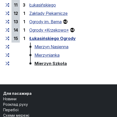
11
3
Łukasińskiego
12
1
Zakłady Piekarnicze
13
1
Ogrody im. Bema
14
1
Ogrody «Krzekowo»
15
1
Łukasińskiego Ogrody
Mierzyn Nasienna
Mierzynianka
(кінцева зупинка)
Mierzyn Szkoła
Для пасажира
Новини
Розклад руху
Перебої
Схеми мережі