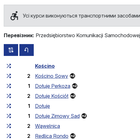
Усі курси виконуються транспортними засобами
Перевізник:
Przedsiębiorstwo Komunikacji Samochodowej 
всі схеми цього маршруту
розклад руху у зворотньому напрямку
Загальний час у дорозі
Час у дорозі між зупинка
Kościno
2
Kościno Sowy
1
Dołuje Perkoza
2
Dołuje Kościół
1
Dołuje
1
Dołuje Zimowy Sad
2
Wąwelnica
2
Redlica Rondo