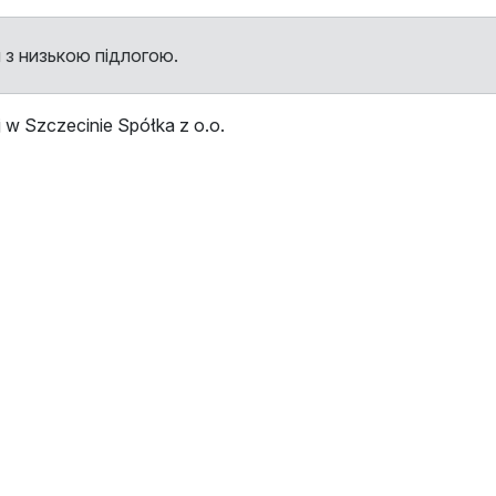
 з низькою підлогою.
w Szczecinie Spółka z o.o.
ми
Зупинка