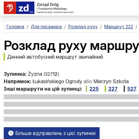
перейти до основного вмісту
Головна
Для пасажира
Розклад руху
Маршрут 222
Розклад руху маршру
Денний автобусний маршрут звичайний
Зупинка:
Żyzna
(327
12
)
Напрямок:
Łukasińskiego Ogrody
або
Mierzyn Szkoła
Інші маршрути на цій зупинці:
225
227
527
Більше відправлень з цієї зупинки