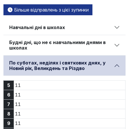
Більше відправлень з цієї зупинки
Навчальні дні в школах
Будні дні, що не є навчальними днями в
школах
По суботах, неділях і святкових днях, у
Новий рік, Великдень та Різдво
5:11
5
11
6:11
6
11
7:11
7
11
8:11
8
11
9:11
9
11