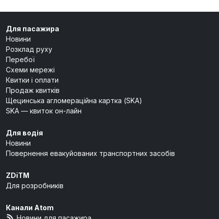
Для пасажира
Новини
Розклад руху
Перебої
Схеми мережі
Квитки і оплати
Продаж квитків
Щецинська агломераційна картка (SKA)
SKA — квиток он-лайн
Для водія
Новини
Повернення евакуйованих транспортних засобів
ZDiTM
Для розробників
Канали Atom
Новини для пасажира