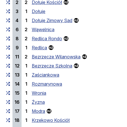
2
2
Dołuje Kościół
3
1
Dołuje
4
1
Dołuje Zimowy Sad
6
2
Wąwelnica
8
2
Redlica Rondo
9
1
Redlica
11
2
Bezrzecze Wilanowska
12
1
Bezrzecze Szkolna
13
1
Zaściankowa
14
1
Rozmarynowa
15
1
Wronia
16
1
Żyzna
17
1
Modra
18
1
Krzekowo Kościół