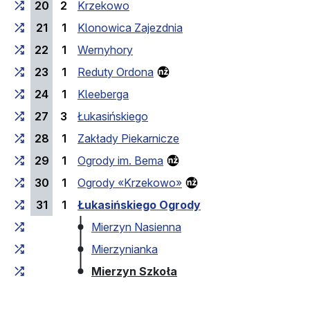
20
2
Krzekowo
21
1
Klonowica Zajezdnia
22
1
Wernyhory
23
1
Reduty Ordona
24
1
Kleeberga
27
3
Łukasińskiego
28
1
Zakłady Piekarnicze
29
1
Ogrody im. Bema
30
1
Ogrody «Krzekowo»
31
1
Łukasińskiego Ogrody
Mierzyn Nasienna
Mierzynianka
(кінцева зупинка)
Mierzyn Szkoła