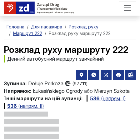
перейти до основного вмісту
Головна
Для пасажира
Розклад руху
Маршрут 222
Розклад руху маршруту 222
Розклад руху маршруту 222
Денний автобусний маршрут звичайний
розташування зупинки на 
найближчі відправле
всі маршрути,
друкува
лін
Зупинка:
Dołuje Perkoza
(977
11
)
Напрямок:
Łukasińskiego Ogrody
або
Mierzyn Szkoła
Інші маршрути на цій зупинці:
536
(
напрям.
Ⅰ)
536
(
напрям.
Ⅱ)