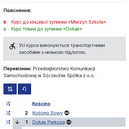
Пояснення:
b
Курс до кінцевої зупинки «Mierzyn Szkoła»
c
Курс тільки до зупинки «Dołuje»
Усі курси виконуються транспортними
засобами з низькою підлогою.
Перевізник:
Przedsiębiorstwo Komunikacji
Samochodowej w Szczecinie Spółka z o.o.
всі схеми цього маршруту
розклад руху у зворотньому напрямку
Загальний час у дорозі
Час у дорозі між зупинка
Kościno
2
Kościno Sowy
(поточна зупинка)
1
Dołuje Perkoza