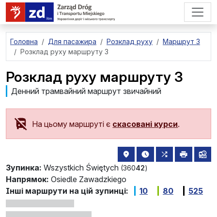
перейти до основного вмісту
Головна
Для пасажира
Розклад руху
Маршрут 3
Розклад руху маршруту 3
Розклад руху маршруту 3
Денний трамвайний маршрут звичайний
На цьому маршруті є
скасовані курси
.
розташування зупинки на 
найближчі відправле
всі маршрути,
друкува
лін
Зупинка:
Wszystkich Świętych
(360
42
)
Напрямок:
Osiedle Zawadzkiego
Інші маршрути на цій зупинці:
10
80
525