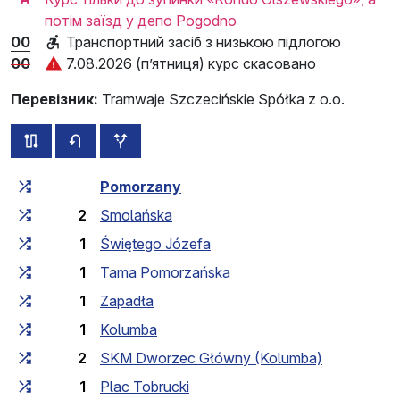
потім заїзд у депо Pogodno
00
Транспортний засіб з низькою підлогою
00
7.08.2026 (п’ятниця) курс скасовано
Перевізник:
Tramwaje Szczecińskie Spółka z o.o.
всі схеми цього маршруту
розклад руху у зворотньому напрямку
додаткові зупинки
Загальний час у дорозі
Час у дорозі між зупинка
Pomorzany
2
Smolańska
1
Świętego Józefa
1
Tama Pomorzańska
1
Zapadła
1
Kolumba
2
SKM Dworzec Główny (Kolumba)
1
Plac Tobrucki