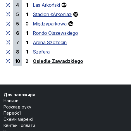
4
1
Las Arkoński
5
1
Stadion «Arkonia»
5
0
Międzyparkowa
6
1
Rondo Olszewskiego
7
1
Arena Szczecin
8
1
Szafera
(кінцева зупинка)
10
2
Osiedle Zawadzkiego
Для пасажира
Новини
Розклад руху
Перебої
Схеми мережі
Квитки і оплати