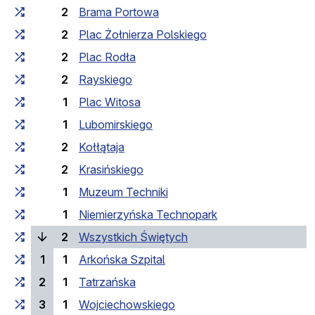
2
Brama Portowa
2
Plac Żołnierza Polskiego
2
Plac Rodła
2
Rayskiego
1
Plac Witosa
1
Lubomirskiego
2
Kołłątaja
2
Krasińskiego
1
Muzeum Techniki
1
Niemierzyńska Technopark
(поточна зупинка)
2
Wszystkich Świętych
1
1
Arkońska Szpital
2
1
Tatrzańska
3
1
Wojciechowskiego