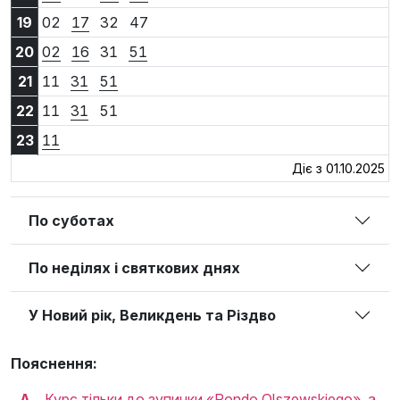
19:02
19:17
19:32
19:47
19
02
17
32
47
20:02
20:16
20:31
20:51
20
02
16
31
51
21:11
21:31
21:51
21
11
31
51
22:11
22:31
22:51
22
11
31
51
23:11
23
11
Діє з 01.10.2025
По суботах
По неділях і святкових днях
У Новий рік, Великдень та Різдво
Пояснення:
A
Курс тільки до зупинки «Rondo Olszewskiego», а