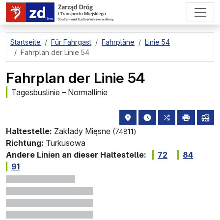
zum Hauptinhalt springen
Startseite
Für Fahrgast
Fahrpläne
Linie 54
Fahrplan der Linie 54
Fahrplan der Linie 54
Tagesbuslinie – Normallinie
Haltestellenstandort auf de
die nächsten Abfahrt
alle Linien, di
drucken
Lin
Haltestelle:
Zakłady Mięsne
(748
11
)
Richtung:
Turkusowa
Andere Linien an dieser Haltestelle:
72
84
91