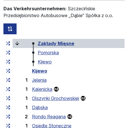
Das Verkehrsunternehmen:
Szczecińskie
Przedsiębiorstwo Autobusowe „Dąbie“ Spółka z o.o.
alle Strecken dieser Linie
Fahrtzeit zunehmend
Fahrtzeit zwischen den Haltes
(laufende Haltestelle)
Zakłady Mięsne
Pomorska
Kijewo
Kijewo
1
Jelenia
1
Kalenicka
1
Olszynki Grochowskiej
1
Dąbska
2
Rondo Reagana
1
Osiedle Słoneczne