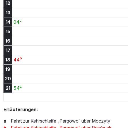
12
13
c
14:04 Uhr
14
04
15
16
17
b
18:44 Uhr
18
44
19
20
c
21:54 Uhr
21
54
Erläuterungen:
a
Fahrt zur Kehrschleife „Pargowo“ über Moczyły
b
Fahrt zur Kehrschleife „Pargowo“ über Rosówek