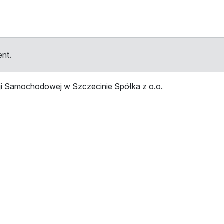
ent.
ji Samochodowej w Szczecinie Spółka z o.o.
tellen
Haltestelle