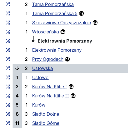
2
Tama Pomorzańska
1
Tama Pomorzańska 5
1
Szczawiowa Oczyszczalnia
1
Włościańska
(Endhaltestelle
Elektrownia Pomorzany
1
Elektrownia Pomorzany
2
Przy Ogrodach
(laufende Haltestelle)
2
Ustowska
1
1
Ustowo
3
2
Kurów Na Klifie I
4
1
Kurów Na Klifie II
5
1
Kurów
8
3
Siadło Dolne
11
3
Siadło Górne