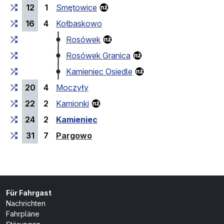
12
1
Smętowice
16
4
Kołbaskowo
Rosówek
Rosówek Granica
Kamieniec Osiedle
20
4
Moczyły
22
2
Kamionki
24
2
Kamieniec
(Endhaltestelle)
31
7
Pargowo
Für Fahrgast
Nachrichten
Fahrpläne