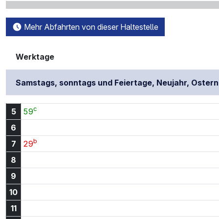
Mehr Abfahrten von dieser Haltestelle
Werktage
Samstags, sonntags und Feiertage, Neujahr, Oster
c
5:59 Uhr
5
59
6
b
7:29 Uhr
7
29
8
9
10
11