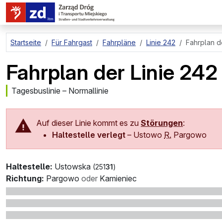
zum Hauptinhalt springen
Startseite
Für Fahrgast
Fahrpläne
Linie 242
Fahrplan d
Fahrplan der Linie 242
Tagesbuslinie – Normallinie
Auf dieser Linie kommt es zu
Störungen
:
Haltestelle verlegt
–
Ustowo
R.
Pargowo
Haltestelle:
Ustowska
(251
31
)
Richtung:
Pargowo
oder
Kamieniec