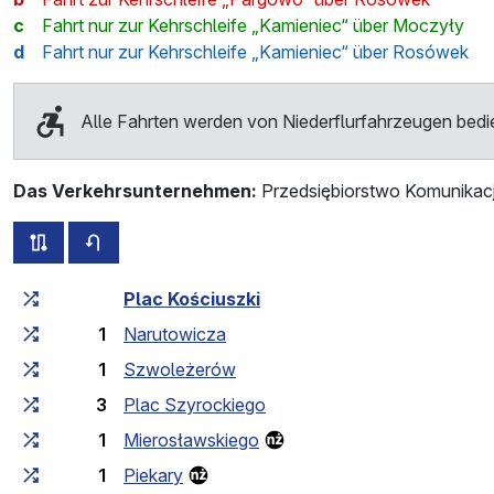
c
Fahrt nur zur Kehrschleife „Kamieniec“ über Moczyły
d
Fahrt nur zur Kehrschleife „Kamieniec“ über Rosówek
Alle Fahrten werden von Niederflurfahrzeugen bedi
Das Verkehrsunternehmen:
Przedsiębiorstwo Komunikac
alle Strecken dieser Linie
Fahrplan für die Gegenrichtung
Fahrtzeit zunehmend
Fahrtzeit zwischen den Haltes
Plac Kościuszki
1
Narutowicza
1
Szwoleżerów
3
Plac Szyrockiego
1
Mierosławskiego
1
Piekary