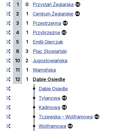
1
0
Przystań Żeglarska
2
1
Centrum Żeglarskie
3
1
Przestrzenna
4
1
Przybrzeżna
5
1
Emilii Gierczak
8
3
Plac Słowiański
10
2
Jugosłowiańska
11
1
Warmińska
(Endhaltestelle)
12
1
Dąbie Osiedle
Dąbie Osiedle
Tytanowa
Kadmowa
Tczewska – Wolframowa
Wolframowa