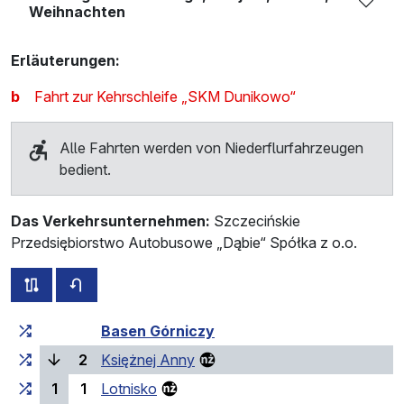
Weihnachten
Erläuterungen:
b
Fahrt zur Kehrschleife „SKM Dunikowo“
Alle Fahrten werden von Niederflurfahrzeugen
bedient.
Das Verkehrsunternehmen:
Szczecińskie
Przedsiębiorstwo Autobusowe „Dąbie“ Spółka z o.o.
alle Strecken dieser Linie
Fahrplan für die Gegenrichtung
Fahrtzeit zunehmend
Fahrtzeit zwischen den Haltes
Basen Górniczy
(laufende Haltestelle)
2
Księżnej Anny
1
1
Lotnisko