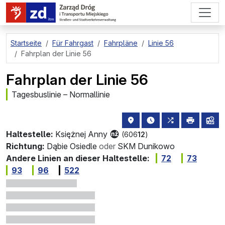
zum Hauptinhalt springen
Startseite
Für Fahrgast
Fahrpläne
Linie 56
Fahrplan der Linie 56
Fahrplan der Linie 56
Tagesbuslinie – Normallinie
Haltestellenstandort auf de
die nächsten Abfahrt
alle Linien, di
drucken
Lin
Haltestelle:
Księżnej Anny
(606
12
)
Richtung:
Dąbie Osiedle
oder
SKM Dunikowo
Andere Linien an dieser Haltestelle:
72
73
93
96
522