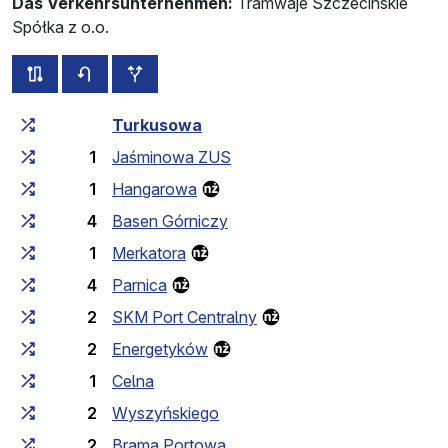
Das Verkehrsunternehmen:
Tramwaje Szczecińskie
Spółka z o.o.
alle Strecken dieser Linie
Fahrplan für die Gegenrichtung
zusätzliche Haltestellen
Fahrtzeit zunehmend
Fahrtzeit zwischen den Haltes
Turkusowa
1
Jaśminowa ZUS
1
Hangarowa
4
Basen Górniczy
1
Merkatora
4
Parnica
2
SKM Port Centralny
2
Energetyków
1
Celna
2
Wyszyńskiego
2
Brama Portowa