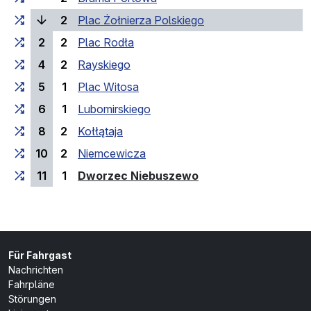
(laufende Haltestelle
2
Plac Żołnierza Polskiego
2
2
Plac Rodła
4
2
Rayskiego
5
1
Plac Witosa
6
1
Lubomirskiego
8
2
Kołłątaja
10
2
Niemcewicza
(Endhaltestelle)
11
1
Dworzec Niebuszewo
Für Fahrgast
Nachrichten
Fahrpläne
Störungen