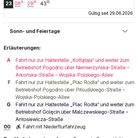
A
A
G
23:08 Uhr
23:28 Uhr
23:43 Uhr
23
08
28
43
Gültig seit 29.06.2026
Sonn- und Feiertage
Erläuterungen:
A
Fahrt nur zur Haltestelle „Kołłątaja“ und weiter zum
Betriebshof Pogodno über Niemierzyńska-Straße –
Arkońska-Straße – Wojska-Polskiego-Allee
F
Fahrt nur zur Haltestelle „Plac Rodła“ und weiter zum
Betriebshof Pogodno über Piłsudskiego-Straße –
Wojska-Polskiego-Allee
G
Fahrt nur zur Haltestelle „Plac Rodła“ und weiter zum
Betriebshof Golęcin über Malczewskiego-Straße –
Antosiewicza-Straße
00
Fahrt mit Niederflurfahrzeug