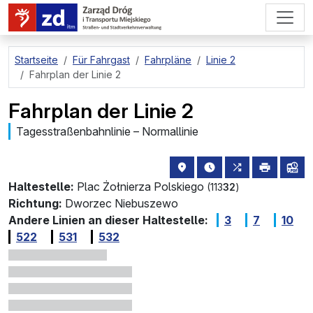
zum Hauptinhalt springen
Startseite
Für Fahrgast
Fahrpläne
Linie 2
Fahrplan der Linie 2
Fahrplan der Linie 2
Tagesstraßenbahnlinie – Normallinie
Haltestellenstandort auf de
die nächsten Abfahrt
alle Linien, di
drucken
Lin
Haltestelle:
Plac Żołnierza Polskiego
(113
32
)
Richtung:
Dworzec Niebuszewo
Andere Linien an dieser Haltestelle:
3
7
10
522
531
532