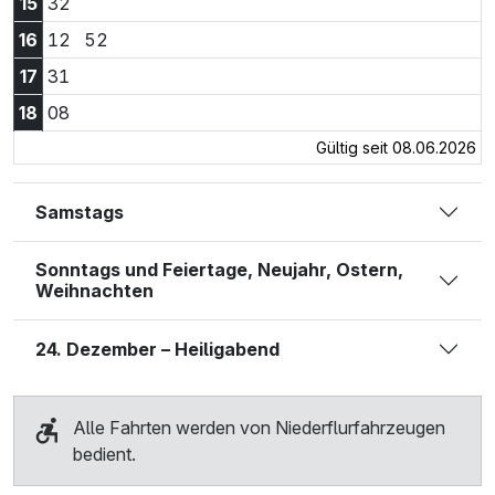
15:32 Uhr
15
32
16:12 Uhr
16:52 Uhr
16
12
52
17:31 Uhr
17
31
18:08 Uhr
18
08
Gültig seit 08.06.2026
Samstags
Sonntags und Feiertage, Neujahr, Ostern,
Weihnachten
24. Dezember – Heiligabend
Alle Fahrten werden von Niederflurfahrzeugen
bedient.