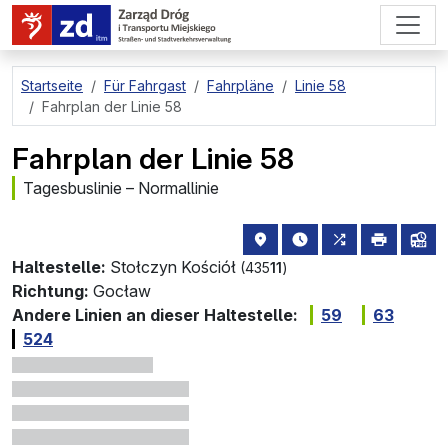
zum Hauptinhalt springen
Startseite
Für Fahrgast
Fahrpläne
Linie 58
Fahrplan der Linie 58
Fahrplan der Linie 58
Tagesbuslinie – Normallinie
Haltestellenstandort auf de
die nächsten Abfahrt
alle Linien, di
drucken
Lin
Haltestelle:
Stołczyn Kościół
(435
11
)
Richtung:
Gocław
Andere Linien an dieser Haltestelle:
59
63
524