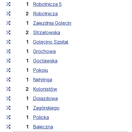
1
Robotnicza 5
2
Robotnicza
1
Zajezdnia Golęcin
2
Strzałowska
1
Golęcino Szpital
1
Grochowa
1
Gocławska
1
Pokoju
1
Nehringa
2
Kolonistów
1
Dojazdowa
1
Zagórskiego
1
Policka
1
Bajeczna