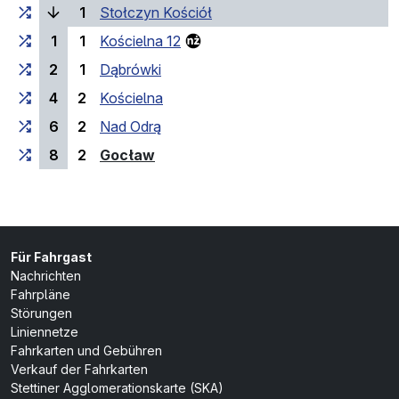
(laufende Haltestelle)
1
Stołczyn Kościół
1
1
Kościelna 12
2
1
Dąbrówki
4
2
Kościelna
6
2
Nad Odrą
(Endhaltestelle)
8
2
Gocław
Für Fahrgast
Nachrichten
Fahrpläne
Störungen
Liniennetze
Fahrkarten und Gebühren
Verkauf der Fahrkarten
Stettiner Agglomerationskarte (SKA)