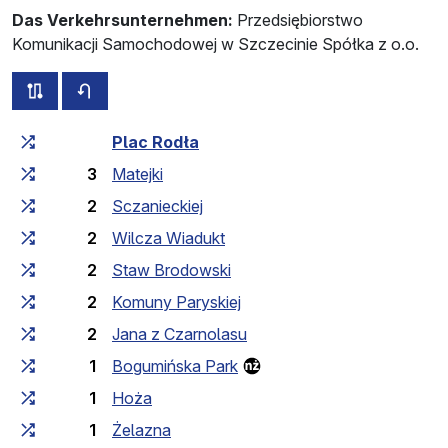
Das Verkehrsunternehmen:
Przedsiębiorstwo
Komunikacji Samochodowej w Szczecinie Spółka z o.o.
alle Strecken dieser Linie
Fahrplan für die Gegenrichtung
Fahrtzeit zunehmend
Fahrtzeit zwischen den Haltes
Plac Rodła
3
Matejki
2
Sczanieckiej
2
Wilcza Wiadukt
2
Staw Brodowski
2
Komuny Paryskiej
2
Jana z Czarnolasu
1
Bogumińska Park
1
Hoża
1
Żelazna