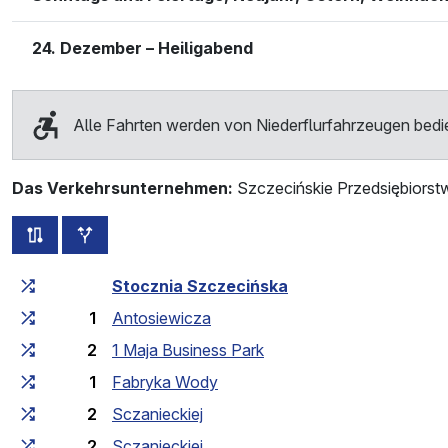
24. Dezember – Heiligabend
Alle Fahrten werden von Niederflurfahrzeugen bedi
Das Verkehrsunternehmen:
Szczecińskie Przedsiębiors
alle Strecken dieser Linie
zusätzliche Haltestellen
Fahrtzeit zunehmend
Fahrtzeit zwischen den Haltes
Stocznia Szczecińska
1
Antosiewicza
2
1 Maja Business Park
1
Fabryka Wody
2
Sczanieckiej
2
Sczanieckiej