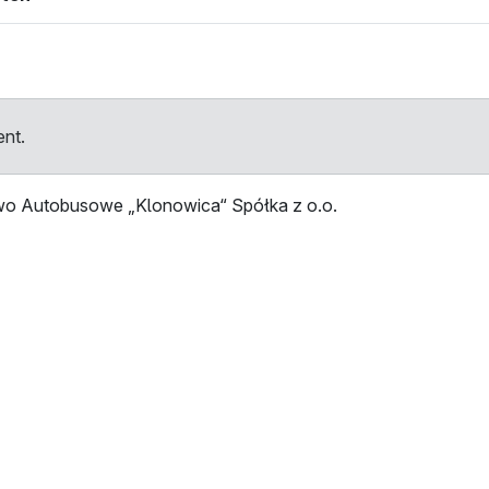
ent.
two Autobusowe „Klonowica“ Spółka z o.o.
tellen
Haltestelle