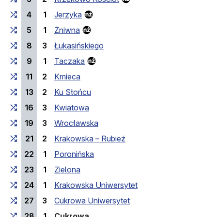
4
1
Jerzyka
5
1
Żniwna
8
3
Łukasińskiego
9
1
Taczaka
11
2
Kmieca
13
2
Ku Słońcu
16
3
Kwiatowa
19
3
Wrocławska
21
2
Krakowska – Rubież
22
1
Poronińska
23
1
Zielona
24
1
Krakowska Uniwersytet
27
3
Cukrowa Uniwersytet
(Endhaltestelle)
28
1
Cukrowa