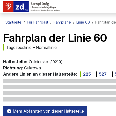
zum Hauptinhalt springen
Startseite
Für Fahrgast
Fahrpläne
Linie 60
Fahrplan de
Fahrplan der Linie 60
Tagesbuslinie – Normallinie
Haltestelle:
Żołnierska
(302
10
)
Richtung:
Cukrowa
Andere Linien an dieser Haltestelle:
225
527
Mehr Abfahrten von dieser Haltestelle