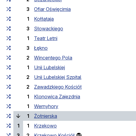
3
Ofiar Oświęcimia
1
Kołłątaja
3
Słowackiego
1
Teatr Letni
3
Łękno
2
Wincentego Pola
1
Unii Lubelskiej
2
Unii Lubelskiej Szpital
2
Zawadzkiego Kościół
1
Klonowica Zajezdnia
1
Wernyhory
(laufende Haltestelle)
1
Żołnierska
1
1
Krzekowo
3
2
Krzekowo Kościół