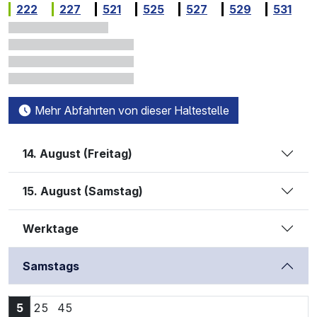
222
227
521
525
527
529
531
Mehr Abfahrten von dieser Haltestelle
14. August (Freitag)
15. August (Samstag)
Werktage
Samstags
5:25 Uhr
5:45 Uhr
5
25
45