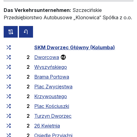
Das Verkehrsunternehmen:
Szczecińskie
Przedsiębiorstwo Autobusowe „Klonowica“ Spółka z o.o.
alle Strecken dieser Linie
Fahrplan für die Gegenrichtung
Fahrtzeit zunehmend
Fahrtzeit zwischen den Haltes
SKM Dworzec Główny (Kolumba)
2
Dworcowa
2
Wyszyńskiego
2
Brama Portowa
2
Plac Zwycięstwa
2
Krzywoustego
2
Plac Kościuszki
2
Turzyn Dworzec
2
26 Kwietnia
2
Osiedle Przyjaźni