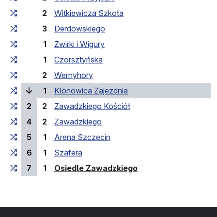
2
Witkiewicza Szkoła
3
Derdowskiego
1
Żwirki i Wigury
1
Czorsztyńska
2
Wernyhory
(laufende Haltestelle)
1
Klonowica Zajezdnia
2
2
Zawadzkiego Kościół
4
2
Zawadzkiego
5
1
Arena Szczecin
6
1
Szafera
(Endhaltestelle)
7
1
Osiedle Zawadzkiego