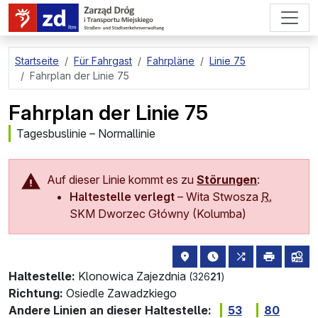
zum Hauptinhalt springen
Startseite
Für Fahrgast
Fahrpläne
Linie 75
Fahrplan der Linie 75
Fahrplan der Linie 75
Tagesbuslinie – Normallinie
Auf dieser Linie kommt es zu
Störungen
:
Haltestelle verlegt
–
Wita Stwosza
R.
SKM Dworzec Główny (Kolumba)
Haltestellenstandort auf de
die nächsten Abfahrt
alle Linien, di
drucken
Lin
Haltestelle:
Klonowica Zajezdnia
(326
21
)
Richtung:
Osiedle Zawadzkiego
Andere Linien an dieser Haltestelle:
53
80