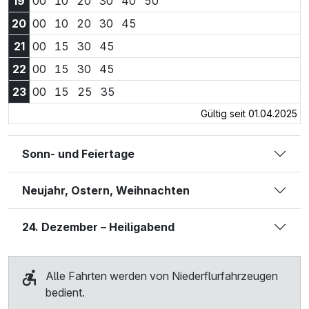
19:00 Uhr
19:10 Uhr
19:20 Uhr
19:30 Uhr
19:40 Uhr
19:50 Uhr
19
00
10
20
30
40
50
20:00 Uhr
20:10 Uhr
20:20 Uhr
20:30 Uhr
20:45 Uhr
20
00
10
20
30
45
21:00 Uhr
21:15 Uhr
21:30 Uhr
21:45 Uhr
21
00
15
30
45
22:00 Uhr
22:15 Uhr
22:30 Uhr
22:45 Uhr
22
00
15
30
45
23:00 Uhr
23:15 Uhr
23:25 Uhr
23:35 Uhr
23
00
15
25
35
Gültig seit 01.04.2025
Sonn- und Feiertage
Neujahr, Ostern, Weihnachten
24. Dezember – Heiligabend
Alle Fahrten werden von Niederflurfahrzeugen
bedient.