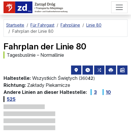
zum Hauptinhalt springen
Startseite
Für Fahrgast
Fahrpläne
Linie 80
Fahrplan der Linie 80
Fahrplan der Linie 80
Tagesbuslinie – Normallinie
Haltestellenstandort auf de
die nächsten Abfahrt
alle Linien, di
drucken
Lin
Haltestelle:
Wszystkich Świętych
(360
42
)
Richtung:
Zakłady Piekarnicze
Andere Linien an dieser Haltestelle:
3
10
525