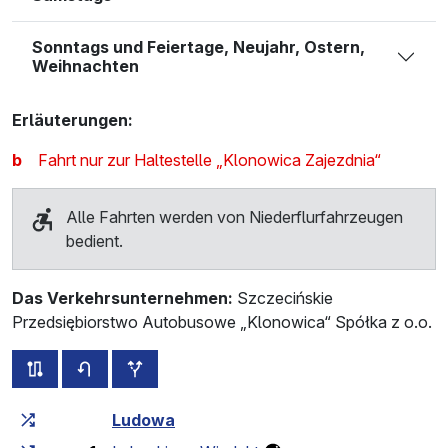
Sonntags und Feiertage, Neujahr, Ostern,
Weihnachten
Erläuterungen:
b
Fahrt nur zur Haltestelle „Klonowica Zajezdnia“
Alle Fahrten werden von Niederflurfahrzeugen
bedient.
Das Verkehrsunternehmen:
Szczecińskie
Przedsiębiorstwo Autobusowe „Klonowica“ Spółka z o.o.
alle Strecken dieser Linie
Fahrplan für die Gegenrichtung
zusätzliche Haltestellen
Fahrtzeit zunehmend
Fahrtzeit zwischen den Haltes
Ludowa