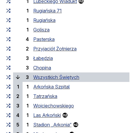
1
Lubeckiego Wiadukt
1
Rugiańska 71
1
Rugiańska
1
Golisza
4
Pasterska
2
Przyjaciół Żołnierza
3
Łabędzia
3
Chopina
(laufende Haltestelle)
3
Wszystkich Świętych
1
1
Arkońska Szpital
2
1
Tatrzańska
3
1
Wojciechowskiego
4
1
Las Arkoński
5
1
Stadion „Arkonia“