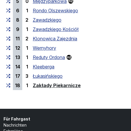
5
0
Międzyparkowa
6
1
Rondo Olszewskiego
8
2
Zawadzkiego
9
1
Zawadzkiego Kościół
11
2
Klonowica Zajezdnia
12
1
Wernyhory
13
1
Reduty Ordona
14
1
Kleeberga
17
3
Łukasińskiego
(Endhaltestelle)
18
1
Zakłady Piekarnicze
Für Fahrgast
Nachrichten