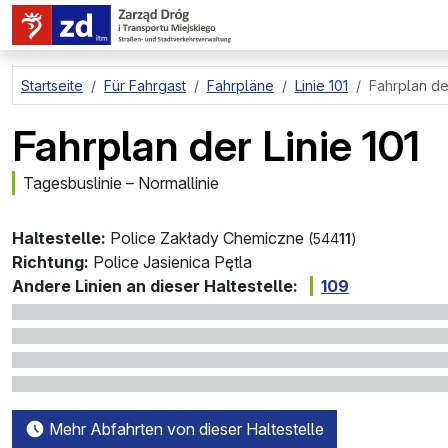
zum Hauptinhalt springen
Startseite
Für Fahrgast
Fahrpläne
Linie 101
Fahrplan der
Fahrplan der Linie 101
Tagesbuslinie – Normallinie
Haltestelle:
Police Zakłady Chemiczne
(544
11
)
Richtung:
Police Jasienica Pętla
Andere Linien an dieser Haltestelle:
109
Mehr Abfahrten von dieser Haltestelle