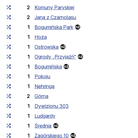
2
Komuny Paryskiej
2
Jana z Czarnolasu
1
Bogumińska Park
1
Hoża
1
Ostrowska
1
Ogrody „Przyjaźń“
1
Bogumińska
1
Pokoju
1
Nehringa
2
Górna
1
Dywizjonu 303
1
Ludgardy
1
Średnia
1
Zagórskiego 10