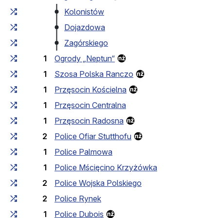
Kolonistów
Dojazdowa
Zagórskiego
1
Ogrody „Neptun“
1
Szosa Polska Ranczo
1
Przęsocin Kościelna
1
Przęsocin Centralna
1
Przęsocin Radosna
2
Police Ofiar Stutthofu
1
Police Palmowa
1
Police Mścięcino Krzyżówka
2
Police Wojska Polskiego
2
Police Rynek
1
Police Dubois