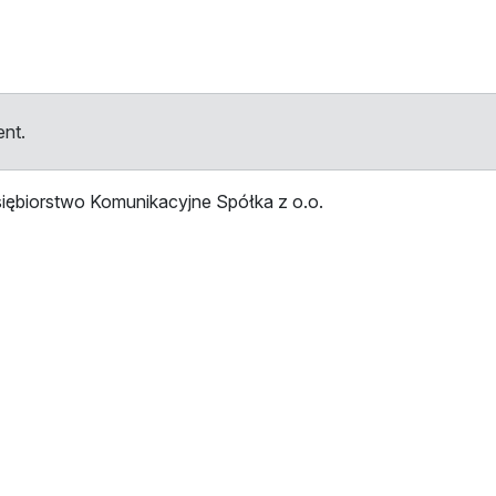
ent.
iębiorstwo Komunikacyjne Spółka z o.o.
tellen
Haltestelle