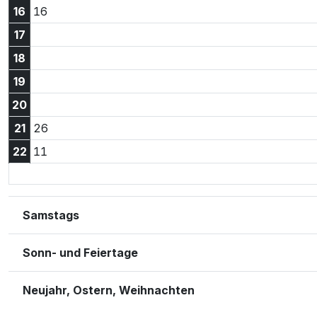
16:16 Uhr
16
16
17
18
19
20
21:26 Uhr
21
26
22:11 Uhr
22
11
Samstags
Sonn- und Feiertage
Neujahr, Ostern, Weihnachten