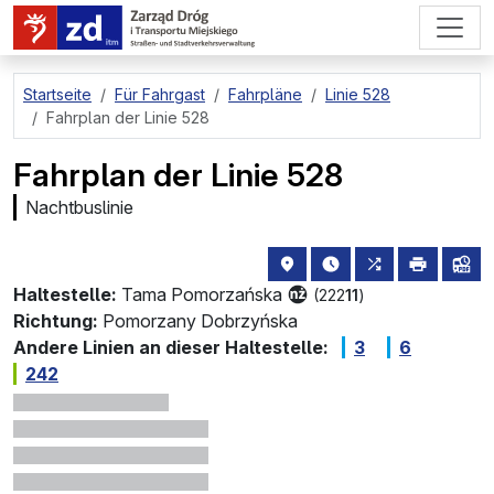
zum Hauptinhalt springen
Startseite
Für Fahrgast
Fahrpläne
Linie 528
Fahrplan der Linie 528
Fahrplan der Linie 528
Nachtbuslinie
Haltestellenstandort auf de
die nächsten Abfahrt
alle Linien, d
drucken
Lin
Haltestelle:
Tama Pomorzańska
(222
11
)
Richtung:
Pomorzany Dobrzyńska
Andere Linien an dieser Haltestelle:
3
6
242