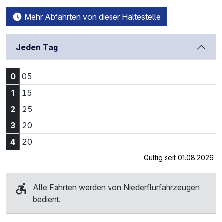
Mehr Abfahrten von dieser Haltestelle
Jeden Tag
0:05 Uhr
0
05
1:15 Uhr
1
15
2:25 Uhr
2
25
3:20 Uhr
3
20
4:20 Uhr
4
20
Gültig seit 01.08.2026
Alle Fahrten werden von Niederflurfahrzeugen
bedient.