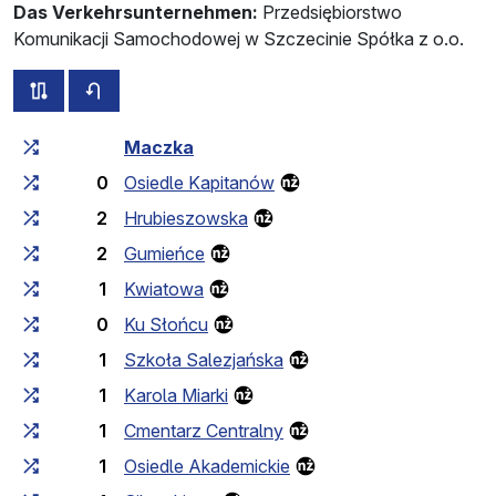
Das Verkehrsunternehmen:
Przedsiębiorstwo
Komunikacji Samochodowej w Szczecinie Spółka z o.o.
alle Strecken dieser Linie
Fahrplan für die Gegenrichtung
Fahrtzeit zunehmend
Fahrtzeit zwischen den Haltes
Maczka
0
Osiedle Kapitanów
2
Hrubieszowska
2
Gumieńce
1
Kwiatowa
0
Ku Słońcu
1
Szkoła Salezjańska
1
Karola Miarki
1
Cmentarz Centralny
1
Osiedle Akademickie