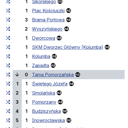
1
Sikorskiego
1
Plac Kościuszki
3
Brama Portowa
2
Wyszyńskiego
1
Dworcowa
1
SKM Dworzec Główny (Kolumba)
1
Kolumba
1
Zapadła
(laufende Haltestelle)
0
Tama Pomorzańska
1
1
Świętego Józefa
2
1
Smolańska
3
1
Pomorzany
4
1
Budziszyńska
5
1
Inowrocławska