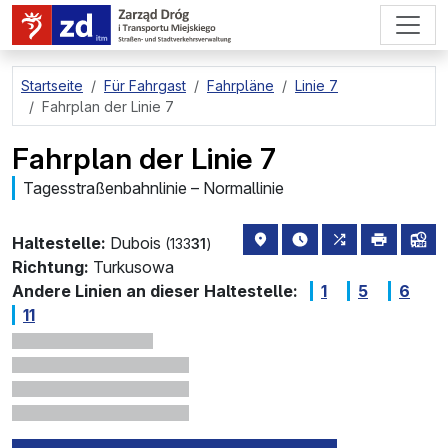
zum Hauptinhalt springen
Startseite
Für Fahrgast
Fahrpläne
Linie 7
Fahrplan der Linie 7
Fahrplan der Linie 7
Tagesstraßenbahnlinie – Normallinie
Haltestellenstandort auf de
die nächsten Abfahrt
alle Linien, di
drucken
Lin
Haltestelle:
Dubois
(133
31
)
Richtung:
Turkusowa
Andere Linien an dieser Haltestelle:
1
5
6
11