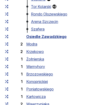
Tor Kolarski
Rondo Olszewskiego
Arena Szczecin
Szafera
Osiedle Zawadzkiego
2
Modra
2
Krzekowo
1
Żołnierska
1
Wernyhory
1
Brzozowskiego
1
Konopnickiej
1
Poniatowskiego
1
Karłowicza
2
Wawrzyniaka