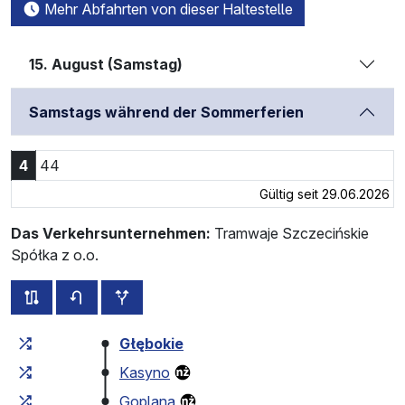
Mehr Abfahrten von dieser Haltestelle
15. August (Samstag)
Samstags während der Sommerferien
4:44 Uhr
4
44
Gültig seit 29.06.2026
Das Verkehrsunternehmen:
Tramwaje Szczecińskie
Spółka z o.o.
alle Strecken dieser Linie
Fahrplan für die Gegenrichtung
zusätzliche Haltestellen
Fahrtzeit zunehmend
Fahrtzeit zwischen den Haltes
Głębokie
Kasyno
Goplana