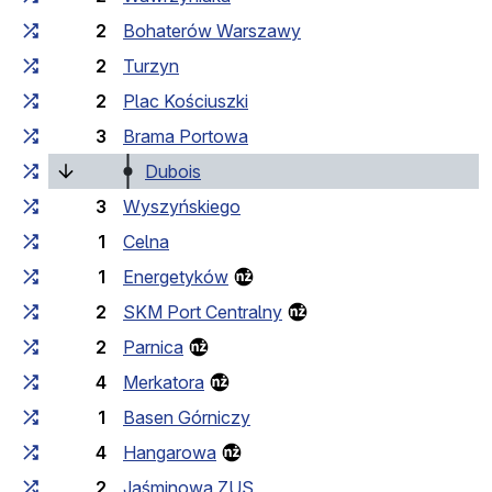
2
Bohaterów Warszawy
2
Turzyn
2
Plac Kościuszki
3
Brama Portowa
(laufende Haltestelle)
Dubois
3
Wyszyńskiego
1
Celna
1
Energetyków
2
SKM Port Centralny
2
Parnica
4
Merkatora
1
Basen Górniczy
4
Hangarowa
2
Jaśminowa ZUS