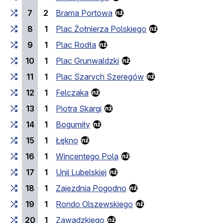
7
2
Brama Portowa
8
1
Plac Żołnierza Polskiego
9
1
Plac Rodła
10
1
Plac Grunwaldzki
11
1
Plac Szarych Szeregów
12
1
Felczaka
13
1
Piotra Skargi
14
1
Bogumiły
15
1
Łękno
16
1
Wincentego Pola
17
1
Unii Lubelskiej
18
1
Zajezdnia Pogodno
19
1
Rondo Olszewskiego
20
1
Zawadzkiego