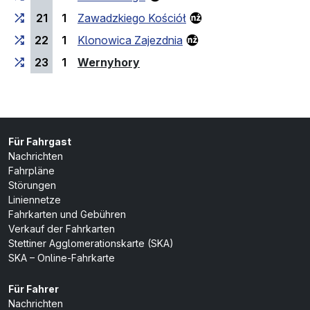
21
1
Zawadzkiego Kościół
22
1
Klonowica Zajezdnia
(Endhaltestelle)
23
1
Wernyhory
Für Fahrgast
Nachrichten
Fahrpläne
Störungen
Liniennetze
Fahrkarten und Gebühren
Verkauf der Fahrkarten
Stettiner Agglomerationskarte (SKA)
SKA – Online-Fahrkarte
Für Fahrer
Nachrichten