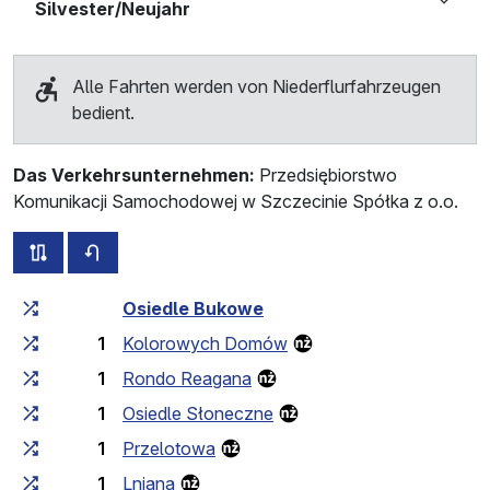
Silvester/Neujahr
Alle Fahrten werden von Niederflurfahrzeugen
bedient.
Das Verkehrsunternehmen:
Przedsiębiorstwo
Komunikacji Samochodowej w Szczecinie Spółka z o.o.
alle Strecken dieser Linie
Fahrplan für die Gegenrichtung
Fahrtzeit zunehmend
Fahrtzeit zwischen den Haltes
Osiedle Bukowe
1
Kolorowych Domów
1
Rondo Reagana
1
Osiedle Słoneczne
1
Przelotowa
1
Lniana