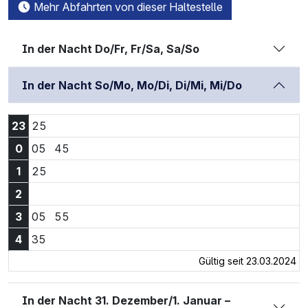
Mehr Abfahrten von dieser Haltestelle
In der Nacht Do/Fr, Fr/Sa, Sa/So
In der Nacht So/Mo, Mo/Di, Di/Mi, Mi/Do
23:25 Uhr
23
25
0:05 Uhr
0:45 Uhr
0
05
45
1:25 Uhr
1
25
2
3:05 Uhr
3:55 Uhr
3
05
55
4:35 Uhr
4
35
Gültig seit 23.03.2024
In der Nacht 31. Dezember/1. Januar –