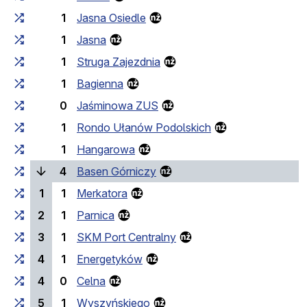
1
Jasna Osiedle
1
Jasna
1
Struga Zajezdnia
1
Bagienna
0
Jaśminowa ZUS
1
Rondo Ułanów Podolskich
1
Hangarowa
(laufende Haltestelle)
4
Basen Górniczy
1
1
Merkatora
2
1
Parnica
3
1
SKM Port Centralny
4
1
Energetyków
4
0
Celna
5
1
Wyszyńskiego