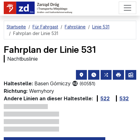
zum Hauptinhalt springen
Startseite
Für Fahrgast
Fahrpläne
Linie 531
Fahrplan der Linie 531
Fahrplan der Linie 531
Nachtbuslinie
Haltestellenstandort auf de
die nächsten Abfahrt
alle Linien, di
drucken
Lin
Haltestelle:
Basen Górniczy
(605
51
)
Richtung:
Wernyhory
Andere Linien an dieser Haltestelle:
522
532