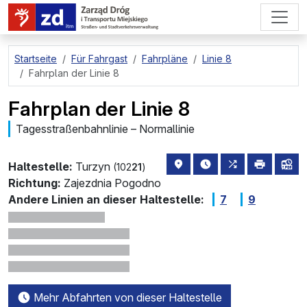
zum Hauptinhalt springen
Startseite
Für Fahrgast
Fahrpläne
Linie 8
Fahrplan der Linie 8
Fahrplan der Linie 8
Tagesstraßenbahnlinie – Normallinie
Haltestellenstandort auf de
die nächsten Abfahrt
alle Linien, di
drucken
Lin
Haltestelle:
Turzyn
(102
21
)
Richtung:
Zajezdnia Pogodno
Andere Linien an dieser Haltestelle:
7
9
Mehr Abfahrten von dieser Haltestelle