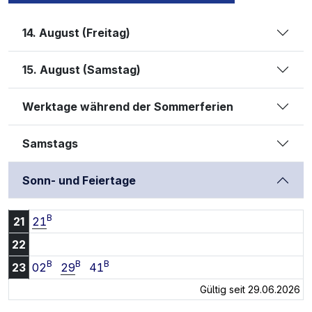
14. August (Freitag)
15. August (Samstag)
Werktage während der Sommerferien
Samstags
Sonn- und Feiertage
B
21:21 Uhr
21
21
22
B
B
B
23:02 Uhr
23:29 Uhr
23:41 Uhr
23
02
29
41
Gültig seit 29.06.2026