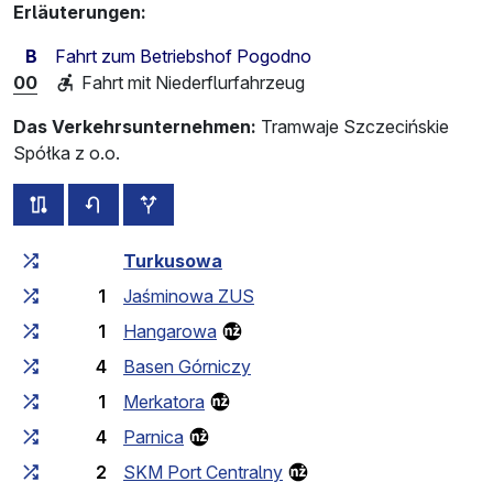
Erläuterungen:
B
Fahrt zum Betriebshof Pogodno
00
Fahrt mit Niederflurfahrzeug
Das Verkehrsunternehmen:
Tramwaje Szczecińskie
Spółka z o.o.
alle Strecken dieser Linie
Fahrplan für die Gegenrichtung
zusätzliche Haltestellen
Fahrtzeit zunehmend
Fahrtzeit zwischen den Haltes
Turkusowa
1
Jaśminowa ZUS
1
Hangarowa
4
Basen Górniczy
1
Merkatora
4
Parnica
2
SKM Port Centralny