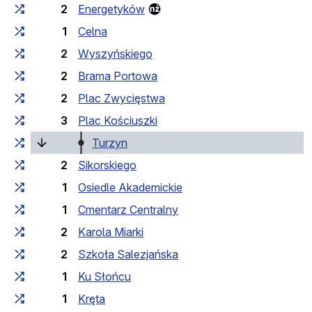
2
Energetyków
1
Celna
2
Wyszyńskiego
2
Brama Portowa
2
Plac Zwycięstwa
3
Plac Kościuszki
(laufende Haltestelle)
Turzyn
2
Sikorskiego
1
Osiedle Akademickie
1
Cmentarz Centralny
2
Karola Miarki
2
Szkoła Salezjańska
1
Ku Słońcu
1
Kręta