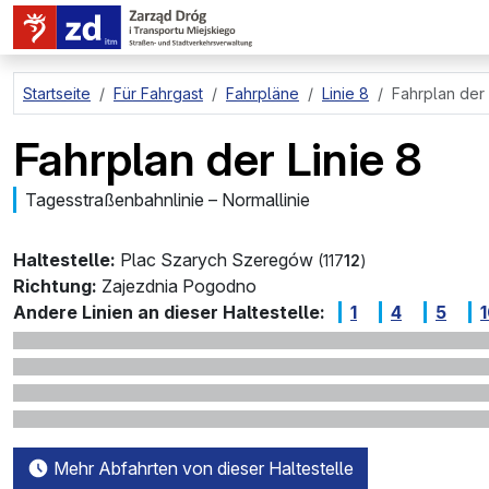
zum Hauptinhalt springen
Startseite
Für Fahrgast
Fahrpläne
Linie 8
Fahrplan der 
Fahrplan der Linie 8
Tagesstraßenbahnlinie – Normallinie
Haltestelle:
Plac Szarych Szeregów
(117
12
)
Richtung:
Zajezdnia Pogodno
Andere Linien an dieser Haltestelle:
1
4
5
Mehr Abfahrten von dieser Haltestelle