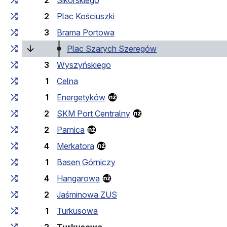
2
Sikorskiego
2
Plac Kościuszki
3
Brama Portowa
(laufende Haltestel
Plac Szarych Szeregów
3
Wyszyńskiego
1
Celna
1
Energetyków
2
SKM Port Centralny
2
Parnica
4
Merkatora
1
Basen Górniczy
4
Hangarowa
2
Jaśminowa ZUS
1
Turkusowa
(Endhaltestelle)