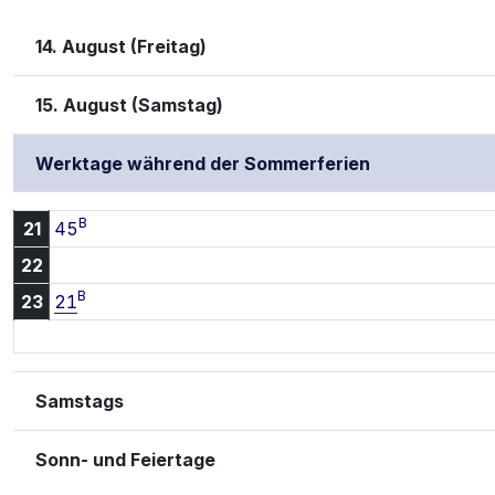
14. August (Freitag)
15. August (Samstag)
Werktage während der Sommerferien
B
21:45 Uhr
21
45
22
B
23:21 Uhr
23
21
Samstags
Sonn- und Feiertage