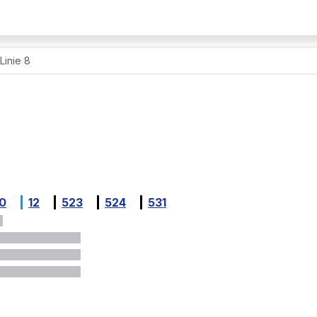
Linie 8
10
12
523
524
531