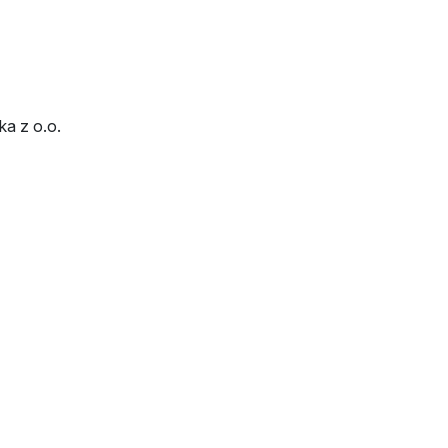
a z o.o.
tellen
Haltestelle