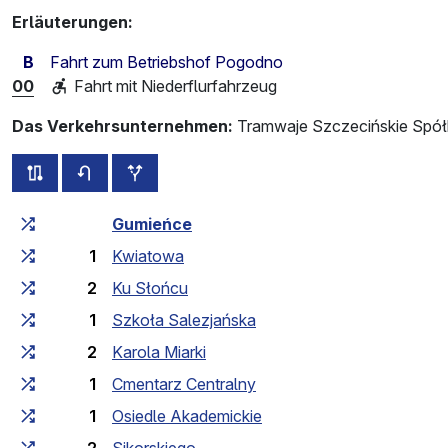
Erläuterungen:
B
Fahrt zum Betriebshof Pogodno
00
Fahrt mit Niederflurfahrzeug
Das Verkehrsunternehmen:
Tramwaje Szczecińskie Spółk
alle Strecken dieser Linie
Fahrplan für die Gegenrichtung
zusätzliche Haltestellen
Fahrtzeit zunehmend
Fahrtzeit zwischen den Haltes
Gumieńce
1
Kwiatowa
2
Ku Słońcu
1
Szkoła Salezjańska
2
Karola Miarki
1
Cmentarz Centralny
1
Osiedle Akademickie